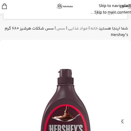
منو
Skip to navigation
Fatemeh
از تهران
Skip to main content
ادو پرفیوم زنانه بورلی هیلز پولو کلاب رو
خرید کرد
9 دقیقه پیش
شما اینجا هستید
خانه
|
مواد غذایی
|
سس
|
سس شکلات هرشیز 680 گرم
Hershey’s