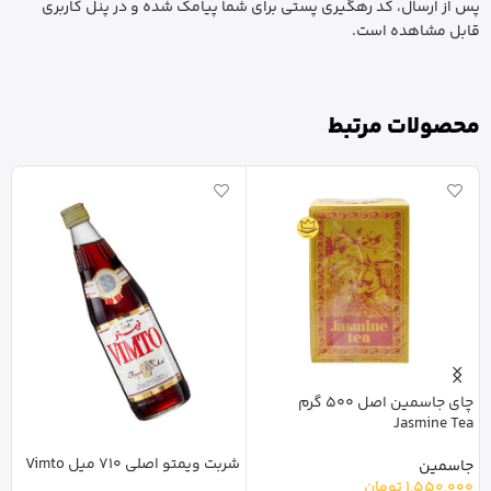
پس از ارسال، کد رهگیری پستی برای شما پیامک شده و در پنل کاربری
قابل مشاهده است.
محصولات مرتبط
چای جاسمین اصل 500 گرم
Jasmine Tea
ka
شربت ویمتو اصلی 710 میل Vimto
جاسمین
تر
1,550,000
تومان