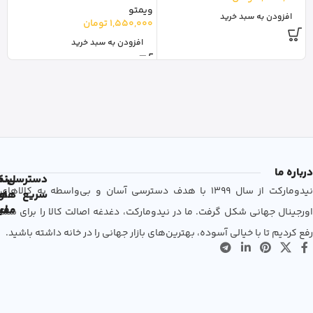
0
ویمتو
افزودن به سبد خرید
1,550,000
تومان
افزودن به سبد خرید
درباره ما
دسترسی
لین
نم
نیدومارکت از سال 1399 با هدف دسترسی آسان و بی‌واسطه به کالاهای
سریع
های
ها
مفی
اع
اورجینال جهانی شکل گرفت. ما در نیدومارکت، دغدغه اصالت کالا را برای شما
رفع کردیم تا با خیالی آسوده، بهترین‌های بازار جهانی را در خانه داشته باشید.