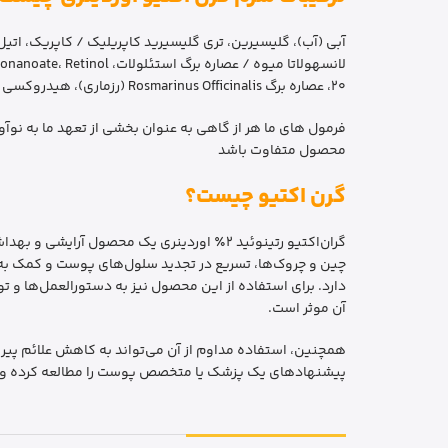
آبی (آب)، گلیسیرین، تری گلیسیرید کاپریلیک / کاپریک، اتیل
20، عصاره برگ Rosmarinus Officinalis (رزماری)، هیدروکسی متوکسی فنیل ریم دیکانونومینومین، بهه ta، دهیدرواستیک اسید، اسید بنزوئیک ، اتیل هگزیل گلیسیرین، فنوکسی اتانول، کلرفنزین.
فرمول های ما هر از گاهی به عنوان بخشی از تعهد ما به نوآ
محصول متفاوت باشد
گرن اکتیو چیست؟
گران‌اکتیو رتینوئید ۲٪ اوردینری یک محص
دارد. برای استفاده از این محصول نیز به دستورالعمل‌ها و 
آن موثر است.
همچنین، استفاده مداوم از آن می‌تواند به کاهش علائم پیری
پیشنهادهای یک پزشک یا متخصص پوست را مطالعه کرده و رعا