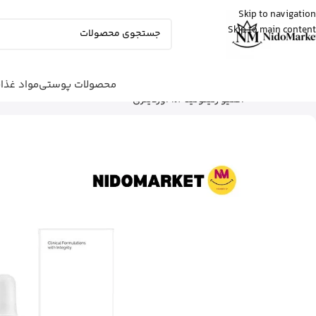
Skip to navigation
Skip to main content
زهرا
از گرگان
کپسول پریورین بایر آلمان رو خرید کرد
20 دقیقه پیش
محصولات پوستی
مواد غذا
شما اینجا هستید
خانه
|
محصولات پوستی
|
مراقبت صورت
|
ج
اکتیو رتینوئید 2% اوردینری