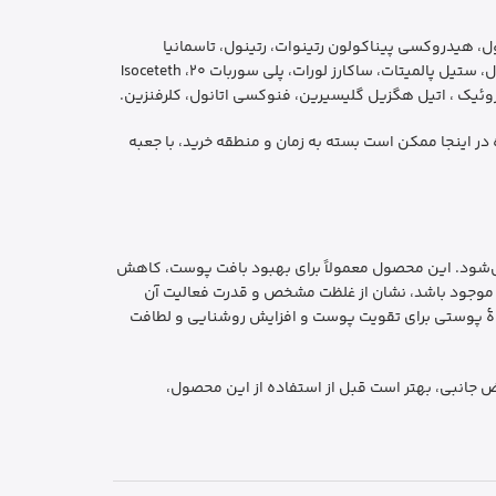
ول، هیدروکسی پیناکولون رتینوات، رتینول، تاسمانیا
لانسهولاتا میوه / عصاره برگ استئلولات، Cetearyl Isononanoate، Retinol آرت 20، Cetearyl الکل، کاراگینان، صمغ زانتان، صمغ اقاقیا سنگال، ستیل پالمیتات، ساکارز لورات، پلی سوربات 20، Isoceteth
در اینجا ممکن است بسته به زمان و منطقه خرید، با جعبه
فاده می‌شود. این محصول معمولاً برای بهبود بافت پوست، کاهش
روک‌ها، تسریع در تجدید سلول‌های پوست و کمک به کاهش علائم آکنه مورد استفاده قرار می‌گیرد. اینکه این ترکیب به نسبت ۲٪ موجود باشد، نشان از غلظت مشخص و قدرت فعالیت آن
جلوهٔ پوستی برای تقویت پوست و افزایش روشنایی و لطافت
ض جانبی، بهتر است قبل از استفاده از این محصول،