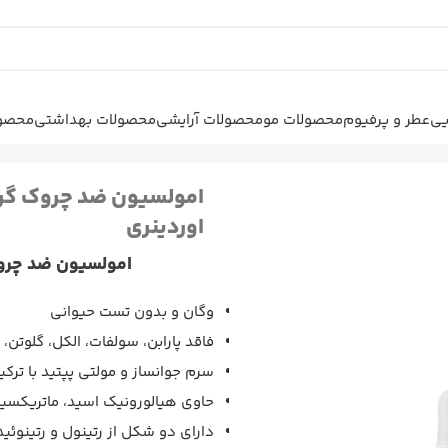
یی
عطر و پرفیوم
محصولات مو
محصولات آرایشی
محصولات بهداشتی
محصول
وانساز
|
امولسیون ضد چروک گرن
اوردینری
امولسیون ضد چروک گرن 
وگان و بدون تست حیوانی
فاقد پارابن، سولفات، الکل، گلوتن
سرم جوانساز و مولتی پپتید با ترک
حاوی هیالورونیک اسید، ماتریکسیل 3000 و رتینوئ
دارای دو شکل از رتینول و رتینوئی