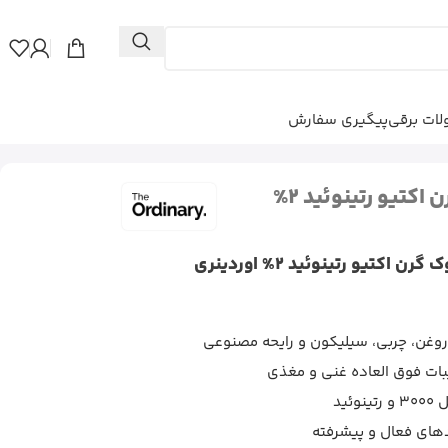
ات برقی
پیگیری سفارش
امولسیون ضد چروک گرن اکتیو رتینوئید 2%
اکتیو رتینوئید 2% اوردینری
، روغن، چربی، سیلیکون و رایحه مصنوعی
یبات فوق العاده غنی و مغذی
ید
دهای فعال‌ و پیشرفته