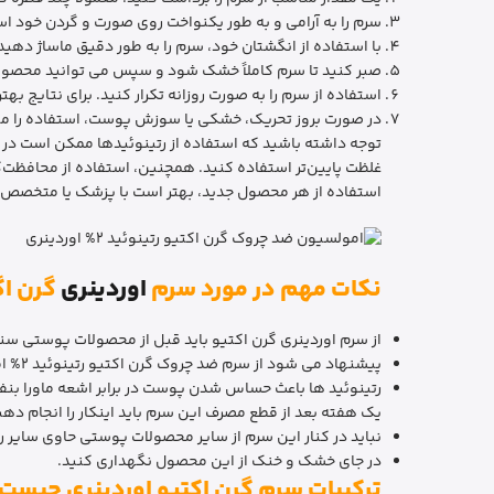
سرم را به آرامی و به طور یکنواخت روی صورت و گردن خود ا
با استفاده از انگشتان خود، سرم را به طور دقیق ماساژ دهی
صبر کنید تا سرم کاملاً خشک شود و سپس می توانید محصولا
استفاده از سرم را به صورت روزانه تکرار کنید. برای نتایج به
در صورت بروز تحریک، خشکی یا سوزش پوست، استفاده را م
توجه داشته باشید که استفاده از رتینوئیدها ممکن است در 
غلظت پایین‌تر استفاده کنید. همچنین، استفاده از محافظت‌
استفاده از هر محصول جدید، بهتر است با پزشک یا متخصص
نکات مهم در مورد سرم
اوردینری
گرن ا
از سرم اوردینری گرن اکتیو باید قبل از محصولات پوستی سنگ
پیشنهاد می شود از سرم ضد چروک گرن اکتیو رتینوئید 2% امولوسیون اوردینری دو بار در روز (در برنامه روتین روزانه و برنامه روتین قبل از خواب) استفاده فرمایید.
رتینوئید ها باعث حساس شدن پوست در برابر اشعه ماورا بن
یک هفته بعد از قطع مصرف این سرم باید اینکار را انجام دهی
نباید در کنار این سرم از سایر محصولات پوستی حاوی سایر رت
در جای خشک و خنک از این محصول نگهداری کنید.
ترکیبات سرم گرن اکتیو اوردینری چیست