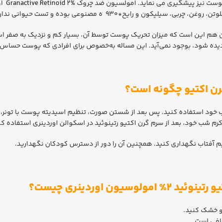
س پوست نیز پیشگیری می نماید. امولسیون ضد چروک
Granactive Retinoid 2%
او
ن و رایح*930 ه مصنوعی بوده و تست حیوانی ندارد.
 هم این است که میزان تحریک پوست توسط آن، بسیار کم و نزدیک به صفر اس
یده شود، بوجود نمی‌آید. این مساله به‌خصوص برای افرادی که پوست حساس د
رن اکتیو چگونه است؟
 خود استفاده کنید. پس بعد از شستن صورت، تنظیم اسیدیته پوست با تونر، 
 کرم شب خود، بعد از سرم گرن اکتیو رتینوئید در اسکوالن اوردینری استفاده کن
م آفتاب نگهداری کنید. همچنین آن را دور از دسترس کودکان نگهدارید.
ن اوردینری چیست؟
 و خشک کنید.
کافی است.