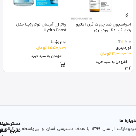
امولسیون ضد چروک گرن اکتیو
واتر ژل آبرسان نوتروژینا مدل
رتینوئید 2% اوردینری
Hydro Boost
ژل
5.0
(1)
نوتروژینا
اوردینری
1,550,000
تومان
نو
3,000,000
تومان
0
افزودن به سبد خرید
افزودن به سبد خرید
درباره ما
دسترسی
لین
نم
نیدومارکت از سال 1399 با هدف دسترسی آسان و بی‌واسطه به کالاهای
سریع
های
ها