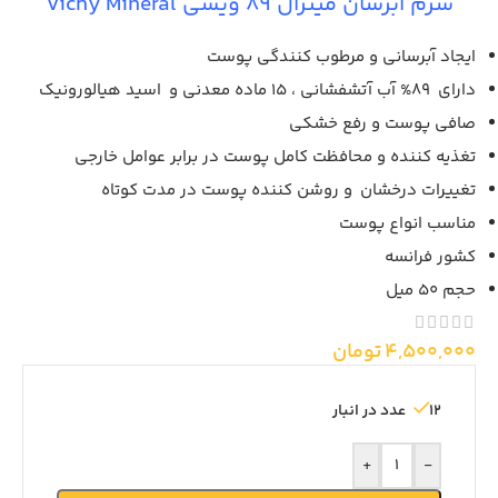
سرم آبرسان مینرال 89 ویشی Vichy Mineral
ایجاد آبرسانی و مرطوب کنندگی پوست
دارای 89% آب آتشفشانی ، 15 ماده معدنی و اسید هیالورونیک
صافی پوست و رفع خشکی
تغذیه کننده و محافظت کامل پوست در برابر عوامل خارجی
تغییرات درخشان و روشن کننده پوست در مدت کوتاه
مناسب انواع پوست
کشور فرانسه
حجم 50 میل
4,500,000
تومان
12 عدد در انبار
+
-