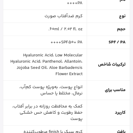
PA++++
نوع
کرم ضدآفتاب صورت
حجم
60ml / 2.02 fl. oz.
SPF50+ PA++++
SPF / PA
Hyaluronic Acid، Low Molecular
Hyaluronic Acid، Panthenol، Allantoin،
ترکیبات شاخص
Jojoba Seed Oil، Aloe Barbadensis
Flower Extract
انواع پوست، به‌ویژه پوست کم‌آب،
مناسب برای
نرمال، مختلط یا حساس
کمک به محافظت روزانه در برابر آفتاب،
کاربرد
حفظ رطوبت و کاهش حس خشکی
پوست
بافت
کرم سبک با finish مرطوب‌کننده