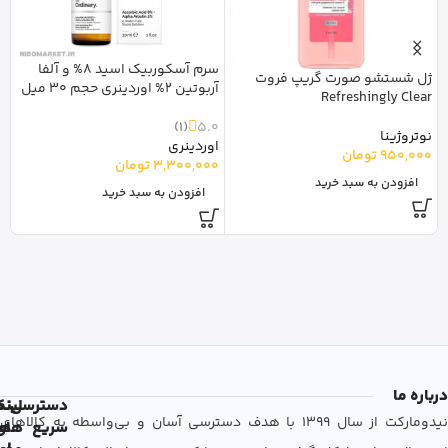
سرم آسکوربیک اسید 8% و آلفا
ژل شستشو صورت گریپ فروت
ا
آربوتین 2% اوردینری حجم 30 میل
Refreshingly Clear
رتی
(1)
5.0
نوتروژینا
0
اوردینری
950,000
تومان
ا
3,300,000
تومان
0
افزودن به سبد خرید
افزودن به سبد خرید
درباره ما
دسترسی
لین
نم
نیدومارکت از سال 1399 با هدف دسترسی آسان و بی‌واسطه به کالاهای
سریع
های
ها