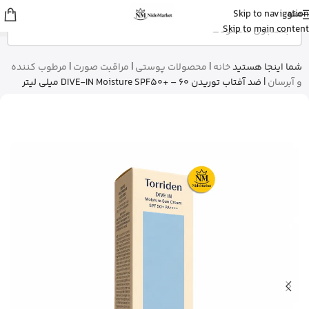
منو
Skip to navigation
عسل
از تهران
Skip to main content
استیک ضد آفتاب نامرئی ایزدین رو خرید
کرد
13 دقیقه پیش
شما اینجا هستید
خانه
|
محصولات پوستی
|
مراقبت صورت
|
مرطوب کننده
و آبرسان
|
ضد آفتاب توریدن DIVE-IN Moisture SPF50+ – 60 میلی لیتر