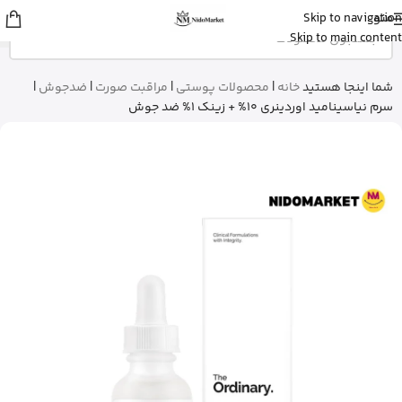
منو
Skip to navigation
زهرا
از گرگان
Skip to main content
کپسول پریورین بایر آلمان رو خرید کرد
20 دقیقه پیش
شما اینجا هستید
خانه
|
محصولات پوستی
|
مراقبت صورت
|
ضدجوش
|
سرم نیاسینامید اوردینری 10% + زینک 1% ضد جوش