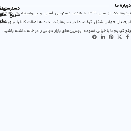
درباره ما
دسترسی
لین
نم
نیدومارکت از سال 1399 با هدف دسترسی آسان و بی‌واسطه به کالاهای
سریع
های
ها
مفی
اع
اورجینال جهانی شکل گرفت. ما در نیدومارکت، دغدغه اصالت کالا را برای شما
رفع کردیم تا با خیالی آسوده، بهترین‌های بازار جهانی را در خانه داشته باشید.