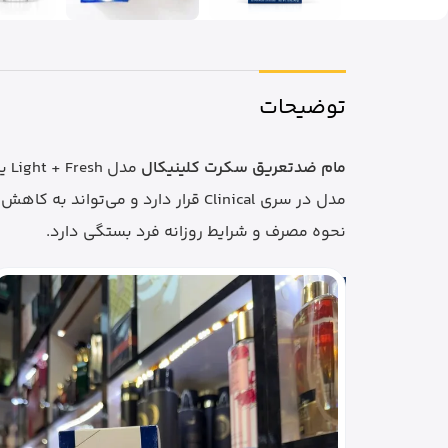
توضیحات
مام ضدتعریق سکرت کلینیکال
مدل در سری Clinical قرار دارد و م
نحوه مصرف و شرایط روزانه فرد بستگی دارد.