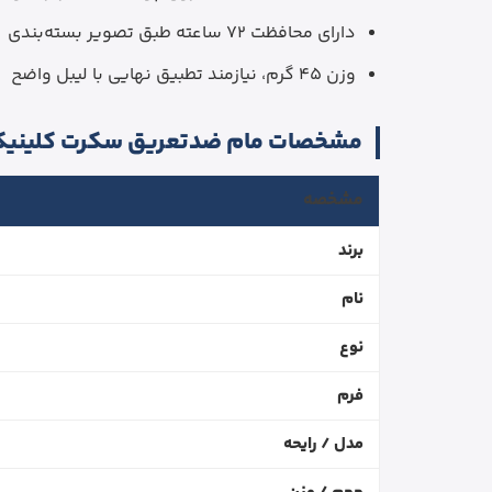
دارای محافظت 72 ساعته طبق تصویر بسته‌بندی
وزن 45 گرم، نیازمند تطبیق نهایی با لیبل واضح
مشخصات مام ضدتعریق سکرت کلینیکال t + Fresh
مشخصه
برند
نام
نوع
فرم
مدل / رایحه