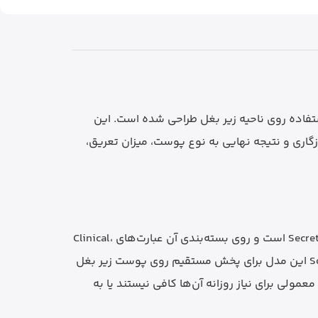
ئودورانت Soft Solid از برند Secret است که برای استفاده روی ناحیه زیر بغل طراحی شده است. این
زان سازگاری و نتیجه نهایی به نوع پوست، میزان تعریق،
مام ضدتعریق سکرت کلینیکال از سری محصولات Clinical برند Secret است و روی بسته‌بندی آن عبارت‌های Clinical،
72 HR Soft Solid و Light + Fresh دیده می‌شود. فرم Soft Solid این مدل برای پخش مستقیم روی پوست زیر بغل
ولی برای نیاز روزانه آن‌ها کافی نیستند یا به