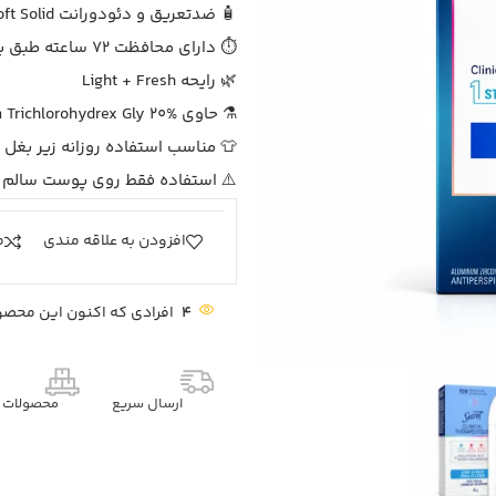
🧴 ضدتعریق و دئودورانت Soft Solid
⏱ دارای محافظت 72 ساعته طبق بسته‌بندی محصول
🌿 رایحه Light + Fresh
⚗️ حاوی Aluminum Zirconium Trichlorohydrex Gly 20%
👕 مناسب استفاده روزانه زیر بغل
⚠️ استفاده فقط روی پوست سالم
افزودن به علاقه مندی
م
4
افرادی که اکنون این محصول
ارسال سریع
محصولات م