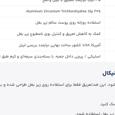
45 گرم، نیازمند تطبیق با لیبل واضح
Aluminum Zirconium Trichlorohydrex Gly 20%
استفاده روزانه روی پوست سالم زیر بغل
کمک به کاهش تعریق و کنترل بوی نامطبوع زیر بغل
آمریکا USA؛ کشور ساخت نهایی نیازمند بررسی لیبل
استیکی / پیچی داخل جعبه، با بسته‌بندی سرمه‌ای و کرم طبق ت
یکال
ود. این ضدتعریق فقط برای استفاده روی زیر بغل طراحی شده و ب
شک کنید.
زیر بغل استفاده شود.