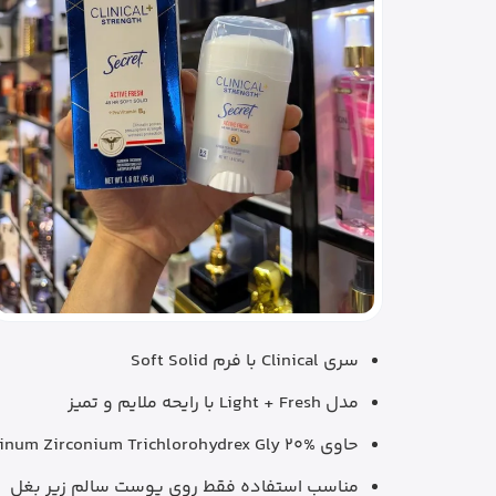
سری Clinical با فرم Soft Solid
مدل Light + Fresh با رایحه ملایم و تمیز
حاوی Aluminum Zirconium Trichlorohydrex Gly 20% طبق اطلاعات فایل و منابع برچسب دارویی
مناسب استفاده فقط روی پوست سالم زیر بغل