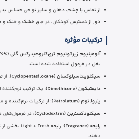
از تماس با چشم، دهان و سایر نواحی حساس بد
دور از دسترس کودکان، در جای خشک و خنک و دور
ترکیبات مؤثره
آلومینیوم زیرکونیوم تری‌کلروهیدرکس گلی (Aluminum Zirconium Trichlorohydrex Gly 20%):
بغل در فرمول استفاده شده است.
سیکلوپنتاسیلوکسان (Cyclopentasiloxane):
از ترک
دایمتیکون (Dimethicone):
یک ترکیب نرم‌کننده
پترولاتوم (Petrolatum):
از ترکیبات نرم‌کننده و
سیکلودکسترین (Cyclodextrin):
در فرمول‌های دئ
رایحه (Fragrance):
رایحه Fresh
دهند.