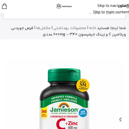
منو
Skip to navigation
زهرا
از گرگان
Skip to main content
کپسول پریورین بایر آلمان رو خرید کرد
20 دقیقه پیش
شما اینجا هستید
خانه
|
محصولات بهداشتی
|
مکمل‌ها
|
قرص جویدنی
ویتامین C و زینک جیمیسون 600mg – 340 عددی