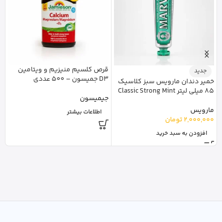
قرص کلسیم منیزیم و ویتامین
جدید
D3 جمیسون – 500 عددی
خمیر دندان مارویس سبز کلاسیک
85 میلی لیتر Classic Strong Mint
100عددی 
جیمیسون
مارویس
نا
اطلاعات بیشتر
2,000,000
تومان
0
افزودن به سبد خرید