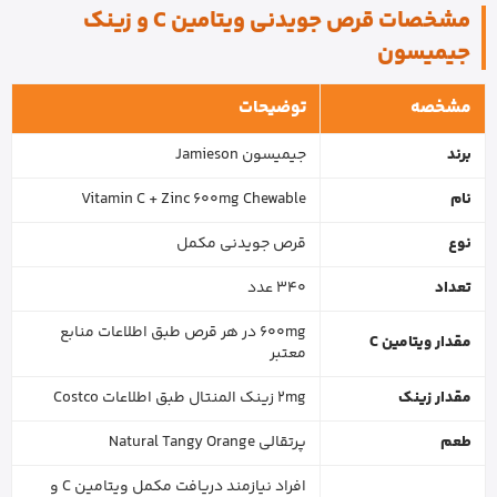
مشخصات قرص جویدنی ویتامین C و زینک
جیمیسون
مشخصه
توضیحات
برند
جیمیسون Jamieson
نام
Vitamin C + Zinc 600mg Chewable
نوع
قرص جویدنی مکمل
تعداد
340 عدد
600mg در هر قرص طبق اطلاعات منابع
مقدار ویتامین C
معتبر
مقدار زینک
2mg زینک المنتال طبق اطلاعات Costco
طعم
پرتقالی Natural Tangy Orange
افراد نیازمند دریافت مکمل ویتامین C و