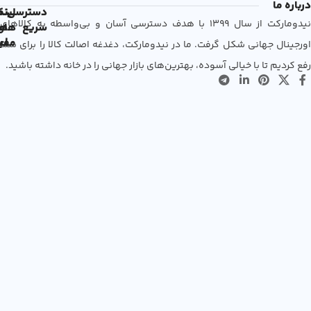
درباره ما
دسترسی
لین
نم
نیدومارکت از سال 1399 با هدف دسترسی آسان و بی‌واسطه به کالاهای
سریع
های
ها
مفی
اع
اورجینال جهانی شکل گرفت. ما در نیدومارکت، دغدغه اصالت کالا را برای شما
رفع کردیم تا با خیالی آسوده، بهترین‌های بازار جهانی را در خانه داشته باشید.