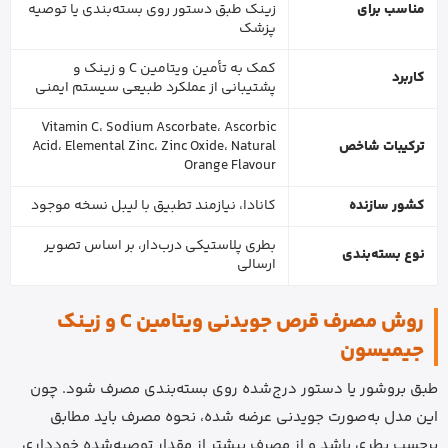
مناسب برای
زینک طبق دستور روی بسته‌بندی یا توصیه
پزشک
کمک به تأمین ویتامین C و زینک و
کاربرد
پشتیبانی از عملکرد طبیعی سیستم ایمنی
Vitamin C، Sodium Ascorbate، Ascorbic
ترکیبات شاخص
Acid، Elemental Zinc، Zinc Oxide، Natural
Orange Flavour
کشور سازنده
کانادا، نیازمند تطبیق با لیبل نسخه موجود
بطری پلاستیکی درب‌دار، بر اساس تصویر
نوع بسته‌بندی
ارسالی
روش مصرف قرص جویدنی ویتامین C و زینک
جیمیسون
طبق بروشور یا دستور درج‌شده روی بسته‌بندی مصرف شود. چون
این مدل به‌صورت جویدنی عرضه شده، نحوه مصرف باید مطابق
برچسب بطری باشد و از مصرف بیشتر از مقدار توصیه‌شده خودداری