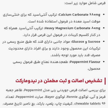
قرص شامل موارد زیر است:
Calcium Carbonate 680mg:
ترکیب آنتی‌اسید که برای خنثی‌سازی
موقت اسید معده در فرمول استفاده شده است.
Heavy Magnesium Carbonate 80mg:
ترکیب آنتی‌اسید همراه که
در کنار کلسیم کربنات در فرمول این قرص قرار دارد.
Sucrose و Glucose:
مواد جانبی دارای قند که طبق منبع رسمی در
ترکیبات این محصول وجود دارند و برای افراد دارای محدودیت
مصرف قند باید مورد توجه باشند.
Peppermint Flavour:
طعم‌دهنده نعناع طبق فرمول رسمی
محصول.
تشخیص اصالت و ثبت مطمئن در نیدومارکت
برای بررسی اصالت قرص جویدنی رنی مدل Peppermint، ظاهر جعبه
قرمز و آبی، لوگوی Rennie، لوگوی Bayer، عبارت Peppermint، تعداد
96 chewable tablets، کیفیت چاپ، پلمپ، بارکد، بچ نامبر، تاریخ مصرف،