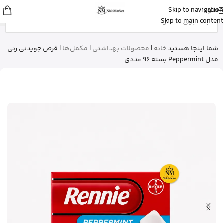
منو
Skip to navigation
sina
از اصفهان
Skip to main content
قرص ول من اورجینال رو خرید کرد
5 دقیقه پیش
شما اینجا هستید
خانه
|
محصولات بهداشتی
|
مکمل‌ها
|
قرص جویدنی رنی
مدل Peppermint بسته 96 عددی