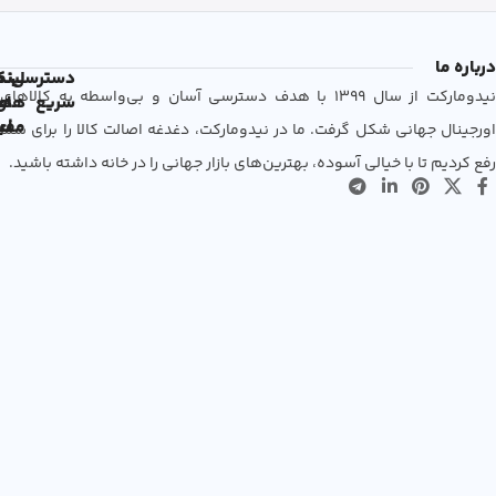
درباره ما
دسترسی
لین
نم
نیدومارکت از سال 1399 با هدف دسترسی آسان و بی‌واسطه به کالاهای
سریع
های
ها
مفی
اع
اورجینال جهانی شکل گرفت. ما در نیدومارکت، دغدغه اصالت کالا را برای شما
رفع کردیم تا با خیالی آسوده، بهترین‌های بازار جهانی را در خانه داشته باشید.