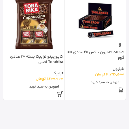
y
شکلات تابلرون باکس 20 عددی 100
کاپوچینو ترابیکا بسته 20 عددی
گرم
گ
Torabika اصلی
0
تابلرون
ترابیکا
4,796,500
تومان
1,200,000
تومان
افزودن به سبد خرید
افزودن به سبد خرید