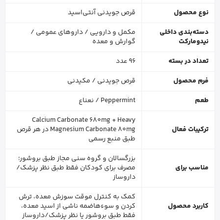
نوع محصول
قرص جویدنی آنتی‌اسید
دسته‌بندی داخلی
مکمل و دارویی / داروهای عمومی /
نیدومارکت
گوارش و معده
تعداد در بسته
96 عدد
فرم محصول
قرص جویدنی / مکیدنی
طعم
Peppermint / نعناع
Calcium Carbonate 680mg + Heavy
ترکیبات فعال
Magnesium Carbonate 80mg در هر قرص
طبق منبع رسمی
بزرگسالان و گروه سنی مجاز طبق بروشور؛
مناسب برای
مصرف برای کودکان فقط طبق نظر پزشک/
داروساز
کمک به کنترل موقت سوزش معده، ترش
کاربرد محصول
کردن و سوءهاضمه ناشی از اسید معده،
فقط طبق بروشور یا نظر پزشک/داروساز