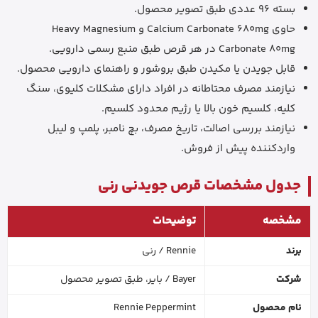
بسته 96 عددی طبق تصویر محصول.
حاوی Calcium Carbonate 680mg و Heavy Magnesium
Carbonate 80mg در هر قرص طبق منبع رسمی دارویی.
قابل جویدن یا مکیدن طبق بروشور و راهنمای دارویی محصول.
نیازمند مصرف محتاطانه در افراد دارای مشکلات کلیوی، سنگ
کلیه، کلسیم خون بالا یا رژیم محدود کلسیم.
نیازمند بررسی اصالت، تاریخ مصرف، بچ نامبر، پلمپ و لیبل
واردکننده پیش از فروش.
جدول مشخصات قرص جویدنی رنی
مشخصه
توضیحات
برند
Rennie / رنی
شرکت
Bayer / بایر، طبق تصویر محصول
نام محصول
Rennie Peppermint