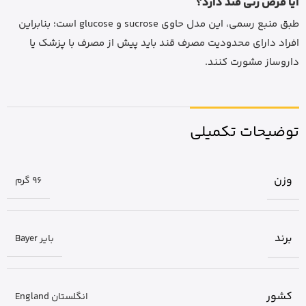
آیا قرص رنی قند دارد؟
طبق منبع رسمی، این مدل حاوی sucrose و glucose است؛ بنابراین
افراد دارای محدودیت مصرف قند باید پیش از مصرف با پزشک یا
داروساز مشورت کنند.
توضیحات تکمیلی
وزن
96 گرم
برند
بایر Bayer
کشور
انگلستان England