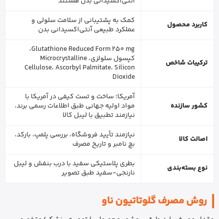
آنتی‌اکسیدانی بدن هستند
کمک به پشتیبانی از سلامت سلولی و
کاربرد محصول
عملکرد طبیعی آنتی‌اکسیدانی بدن
Glutathione Reduced Form 250 mg،
کپسول سلولزی، Microcrystalline
ترکیبات شاخص
Cellulose، Ascorbyl Palmitate، Silicon
Dioxide
آمریکا؛ ساخت و تست کیفی در آمریکا با
کشور سازنده
مواد اولیه جهانی طبق اطلاعات رسمی برند،
نیازمند تطبیق با لیبل کالا
نیازمند تأیید فروشگاه، بررسی پلمپ، بارکد،
اصالت کالا
بچ نامبر و تاریخ مصرف
بطری پلاستیکی سفید با درب بنفش و لیبل
نوع بسته‌بندی
نارنجی-سفید طبق تصویر
روش مصرف گلوتاتیون ناو