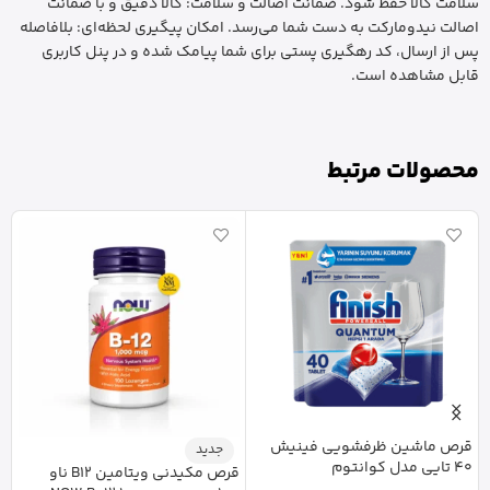
سلامت کالا حفظ شود. ضمانت اصالت و سلامت: کالا دقیق و با ضمانت
اصالت نیدومارکت به دست شما می‌رسد. امکان پیگیری لحظه‌ای: بلافاصله
پس از ارسال، کد رهگیری پستی برای شما پیامک شده و در پنل کاربری
قابل مشاهده است.
محصولات مرتبط
قرص ماشین ظرفشویی فینیش
جدید
40 تایی مدل کوانتوم
قرص مکیدنی ویتامین B12 ناو
خ