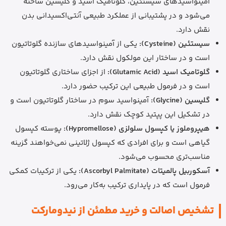
آمینواسیدهای سیستئین، گلوتامیک اسید و گلیسین ساخته
می‌شود و در پشتیبانی از عملکرد طبیعی آنتی‌اکسیدانی بدن
نقش دارد.
سیستئین (Cysteine):
یکی از آمینواسیدهای سازنده گلوتاتیون
است و در ساختار این مولکول نقش دارد.
گلوتامیک اسید (Glutamic Acid):
از اجزای ساختاری گلوتاتیون
است و در فرمول طبیعی این ترکیب حضور دارد.
گلیسین (Glycine):
آمینواسید سوم در ساختار گلوتاتیون است و
در تشکیل این پپتید کوچک نقش دارد.
هیپروملوز یا کپسول سلولزی (Hypromellose):
پوسته کپسول
گیاهی است و برای افرادی که کپسول ژلاتینی نمی‌خواهند گزینه
مناسب‌تری محسوب می‌شود.
آسکوربیل پالمیتات (Ascorbyl Palmitate):
یکی از ترکیبات کمکی
فرمول است که در پایداری ترکیب به‌کار می‌رود.
تشخیص اصالت و خرید مطمئن از نیدومارکت