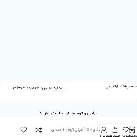
مسیرهای ارتباطی
شماره تماس: 09307165804
طراحی و توسعه توسط نیدومارکت
گلوتاتیون ناو 250 میلی‌گرم 60 عددی
روشگاه
یست علاقه مندی ها
سبد خرید
حساب من