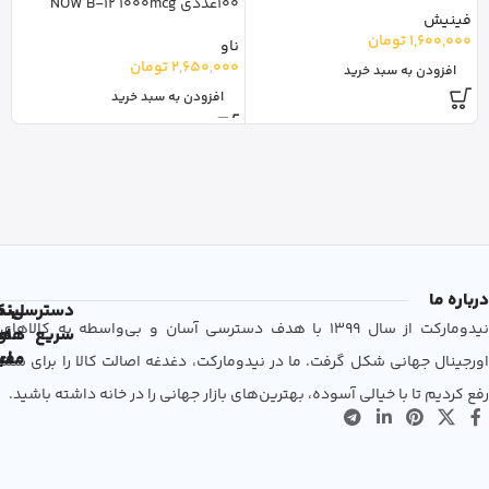
100عددی NOW B-12 1000mcg
L
فینیش
1,600,000
تومان
ناو
م
2,650,000
تومان
0
افزودن به سبد خرید
افزودن به سبد خرید
درباره ما
دسترسی
لین
نم
نیدومارکت از سال 1399 با هدف دسترسی آسان و بی‌واسطه به کالاهای
سریع
های
ها
مفی
اع
اورجینال جهانی شکل گرفت. ما در نیدومارکت، دغدغه اصالت کالا را برای شما
رفع کردیم تا با خیالی آسوده، بهترین‌های بازار جهانی را در خانه داشته باشید.