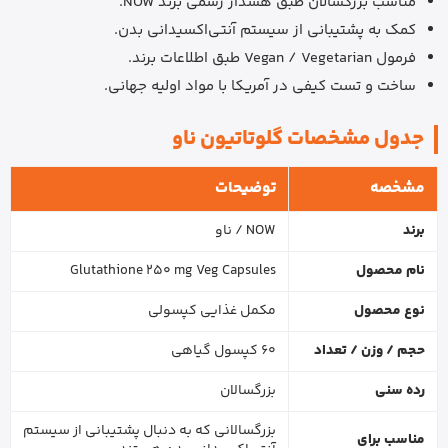
مناسب بزرگسالان طبق هشدار رسمی برند NOW.
کمک به پشتیبانی از سیستم آنتی‌اکسیدانی بدن.
فرمول Vegan / Vegetarian طبق اطلاعات برند.
ساخت و تست کیفی در آمریکا با مواد اولیه جهانی.
جدول مشخصات گلوتاتیون ناو
مشخصه
توضیحات
برند
NOW / ناو
نام محصول
Glutathione 250 mg Veg Capsules
نوع محصول
مکمل غذایی کپسولی
حجم / وزن / تعداد
60 کپسول گیاهی
رده سنی
بزرگسالان
بزرگسالانی که به دنبال پشتیبانی از سیستم
مناسب برای