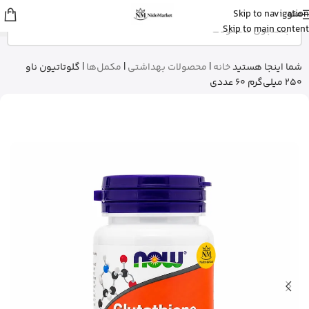
منو
Skip to navigation
sina
از اصفهان
Skip to main content
قرص ول من اورجینال رو خرید کرد
5 دقیقه پیش
شما اینجا هستید
خانه
|
محصولات بهداشتی
|
مکمل‌ها
|
گلوتاتیون ناو
250 میلی‌گرم 60 عددی