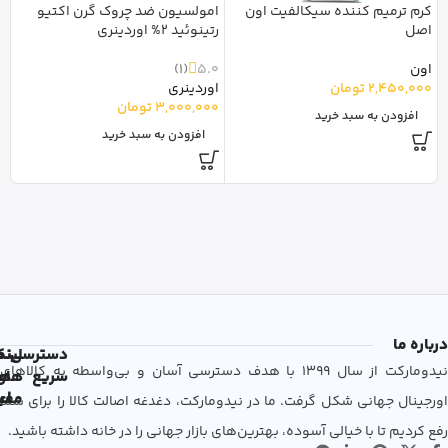
کرم ترمیم کننده سیکالفیت اون
امولسیون ضد چروک گرن اکتیو
اصل
رتینوئید 2% اوردینری
م
اون
5.0
(1)
نو
2,450,000
تومان
اوردینری
0
3,000,000
تومان
افزودن به سبد خرید
افزودن به سبد خرید
درباره ما
دسترسی
لین
نم
نیدومارکت از سال 1399 با هدف دسترسی آسان و بی‌واسطه به کالاهای
سریع
های
ها
مفی
اع
اورجینال جهانی شکل گرفت. ما در نیدومارکت، دغدغه اصالت کالا را برای شما
رفع کردیم تا با خیالی آسوده، بهترین‌های بازار جهانی را در خانه داشته باشید.