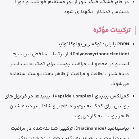
در جای خشک، خنک، دور از نور مستقیم خورشید و دور از
دسترس کودکان نگهداری شود.
ترکیبات مؤثره
PDRN یا پلی‌دئوکسی‌ریبونوکلئوتید
(Polydeoxyribonucleotide):
از ترکیبات شاخص این سرم
است و در محصولات مراقبت پوست برای کمک به شاداب‌تر
دیده شدن، لطافت و مراقبت از ظاهر بافت پوست استفاده
می‌شود.
کمپلکس پپتیدی (Peptide Complex):
پپتیدها در فرمول‌های
پوستی برای کمک به نرم‌تر، منظم‌تر و شاداب‌تر دیده شدن
ظاهر پوست به کار می‌روند.
نیاسینامید (Niacinamide):
ترکیبی شناخته‌شده در مراقبت
پوست است و می‌تواند به یکنواخت‌تر دیده شدن رنگ