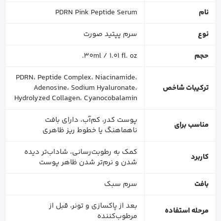
نام
PDRN Pink Peptide Serum
نوع
سرم پپتید صورت
حجم
30ml / 1.01 fl. oz.
PDRN، Peptide Complex، Niacinamide،
ترکیبات شاخص
Adenosine، Sodium Hyaluronate،
Hydrolyzed Collagen، Cyanocobalamin
پوست کدر، کم‌آب، دارای بافت
مناسب برای
ناهماهنگ یا خطوط ریز ظاهری
کمک به رطوبت‌رسانی، شاداب‌تر دیده
کاربرد
شدن و نرم‌تر شدن ظاهر پوست
بافت
سرم سبک
بعد از پاکسازی و تونر، قبل از
مرحله استفاده
مرطوب‌کننده