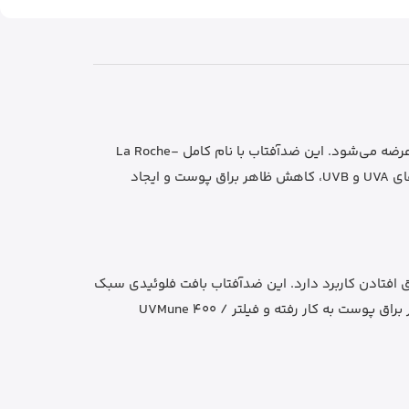
یک فلوئید ضدآفتاب صورت از برند La Roche-Posay است که با SPF50+ و حجم 50 میلی‌لیتر عرضه می‌شود. این ضدآفتاب با نام کامل La Roche-
Posay Anthelios UVMune 400 Oil Control Fluid SPF50+ شناخته می‌شود و برای کمک به محافظت روزانه پوست در برابر اشعه‌های UVA و UVB، کاهش ظاهر براق پوست و ایجاد
وست چرب، مختلط، حساس و مستعد برق افتادن کاربرد دارد. این ضدآفتاب بافت فلوئیدی سبک
دارد و برای استفاده روزانه روی صورت مناسب است. فناوری Airlicium در این مدل برای کمک به جذب چربی اضافه و کاهش ظاهر براق پوست به کار رفته و فیلتر UVMune 400 /