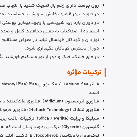
روی پوست دارای زخم باز، تحریک شدید یا التهاب فع
در صورت بروز قرمزی، خارش، سوزش یا حساسیت، مصر
در دوران بارداری، شیردهی یا وجود بیماری پوستی 
استفاده از ضدآفتاب به معنی محافظت کامل و صددر
نوزادان و کودکان خردسال نباید در معرض مستقیم نو
دور از دسترس کودکان نگهداری شود.
در جای خشک، خنک و دور از نور مستقیم خورشید ن
ترکیبات مؤثره
فیلتر UVMune 400 / مکسوریل 400 (UVMune 400 / Mexoryl 400):
است.
فناوری ایرلیسیوم (Airlicium):
فناوری مات‌کننده با
فناوری نت‌لاک (Netlock Technology):
فناوری فرمولا
سیلیکا و پرلیت (Silica / Perlite):
ترکیبات جاذب چرب
گلیسرین (Glycerin):
ترکیبی رطوبت‌رسان است که به
توکوفرول یا ویتامین E (Tocopherol):
ترکیبی آنتی‌اک