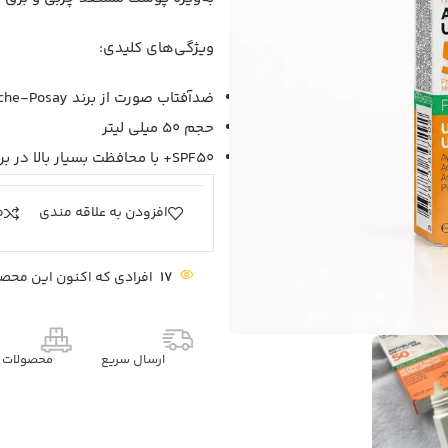
ویژگی‌های کلیدی:
ضدآفتاب صورت از برند La Roche-Posay لاروش پوزای
حجم 50 میلی لیتر
SPF50+ با محافظت بسیار بالا در برابر UVA و UVB
افزودن به علاقه مندی
م
17
افرادی که اکنون این محصو
ارسال سریع
محصولات م