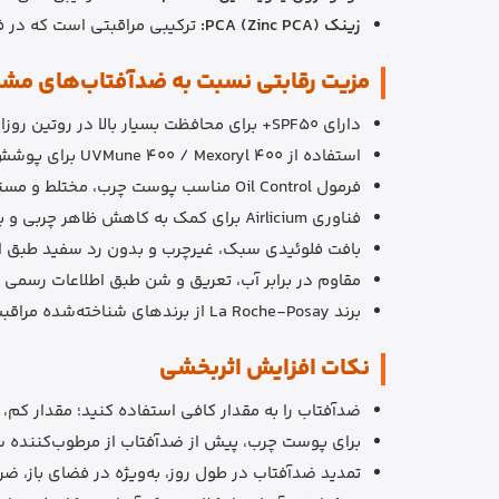
زینک PCA (Zinc PCA):
ترکیبی مراقبتی است که در 
مزیت رقابتی نسبت به ضدآفتاب‌های مشا
دارای SPF50+ برای محافظت بسیار بالا در روتین روزانه.
استفاده از UVMune 400 / Mexoryl 400 برای پوشش بهتر در برابر UVA بسیار بلند.
فرمول Oil Control مناسب پوست چرب، مختلط و مستعد برق افتادن.
فناوری Airlicium برای کمک به کاهش ظاهر چربی و براقیت پوست.
بافت فلوئیدی سبک، غیرچرب و بدون رد سفید طبق اط
مقاوم در برابر آب، تعریق و شن طبق اطلاعات رسمی ب
برند La Roche-Posay از برندهای شناخته‌شده مراقبت پوست و مناسب پوست حساس است.
نکات افزایش اثربخشی
ضدآفتاب را به مقدار کافی استفاده کنید؛ مقدار کم،
برای پوست چرب، پیش از ضدآفتاب از مرطوب‌کننده 
تمدید ضدآفتاب در طول روز، به‌ویژه در فضای باز، ض