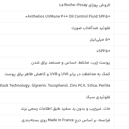
لاروش پوزای La Roche-Posay
Anthelios UVMune 400 Oil Control Fluid SPF50+
فلوئید ضدآفتاب صورت
50 میلی‌لیتر
SPF50+
پوست چرب، مختلط، حساس و مستعد براق شدن
کمک به محافظت در برابر UVA و UVB و کاهش ظاهر براق پوست
ock Technology، Glycerin، Tocopherol، Zinc PCA، Silica، Perlite
فلوئیدی سبک
مات، غیرچرب و بدون رد سفید طبق اطلاعات رسمی برند
فرانسه، بر اساس درج Made in France روی بسته‌بندی