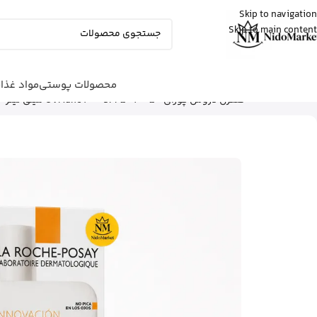
Skip to navigation
Skip to main content
زهرا
از گرگان
کپسول پریورین بایر آلمان رو خرید کرد
20 دقیقه پیش
محصولات پوستی
مواد غذا
شما اینجا هستید
خانه
|
محصولات پوستی
|
مراقبت صورت
|
ض
کنترل لاروش پوزای UVMune 400 SPF50+ – 50 میلی لیتر