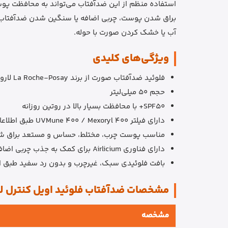
استفاده منظم از این ضدآفتاب می‌تواند به محافظت پوست
براق شدن پوست، چربی اضافه یا سنگین شدن ضدآفتاب‌ها
آب یا خشک کردن صورت با حوله.
ویژگی‌های کلیدی
فلوئید ضدآفتاب صورت از برند La Roche-Posay لاروش پوزای
حجم 50 میلی‌لیتر
SPF50+ با محافظت بسیار بالا در روتین روزانه
دارای فیلتر UVMune 400 / Mexoryl 400 طبق اطلاعات رسمی برند
مناسب پوست چرب، مختلط، حساس و مستعد براق 
دارای فناوری Airlicium برای کمک به جذب چربی اضافه و فینیش مات
بافت فلوئیدی سبک، غیرچرب و بدون رد سفید طبق ا
مشخصات ضدآفتاب فلوئید اویل کنترل ل
مشخصه