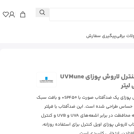
ات برقی
پیگیری سفارش
ضدآفتاب فلوئید اویل کنترل لاروش پوزای UVMune
ضدآفتاب فلوئید اویل کنترل لاروش پوزای یک ضدآفتاب صورت با SPF50+ و بافت سبک
حساس طراحی شده است. این ضدآفتاب با فیلتر
UVMune 400 و فناوری Airlicium به محافظت در برابر اشعه‌های UVA و UVB و کنترل
 لاروش پوزای اویل کنترل برای استفاده روزانه،
تادن، انتخابی کاربردی است.