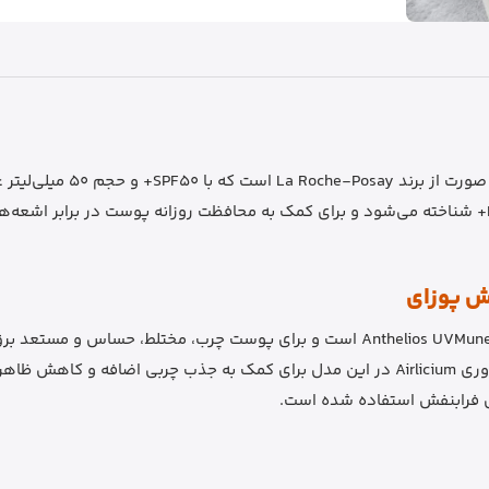
وش پوزای
ضدآفتاب فلوئید اویل کنترل لاروش پوزای از سری Anthelios UVMune 400 است و برای پ