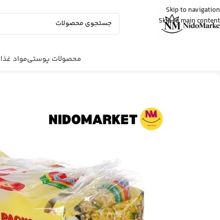
Skip to navigation
Skip to main content
عمران
از رشت
شیرخشک پدیاشور وانیلی رو خرید کرد
5 دقیقه پیش
محصولات پوستی
مواد غذا
شما اینجا هستید
خانه
|
مواد غذایی
|
نودل
|
نودل سبزیجات مرغ اندوم