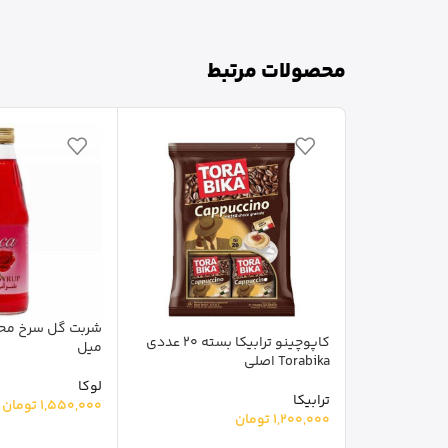
محصولات مرتبط
کاپوچینو ترابیکا بسته 20 عددی
میل
Torabika اصلی
لوکا
ترابیکا
1,550,000
تومان
1,200,000
تومان