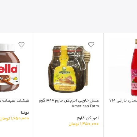
شربت گل سرخ محمدی خارجی 710
عسل خارجی امریکن فارم 1000گرم
شکلات صبحانه نوتلا 50
American Farm
نوتلا
امریکن فارم
1,650,000
تومان
1,450,000
تومان