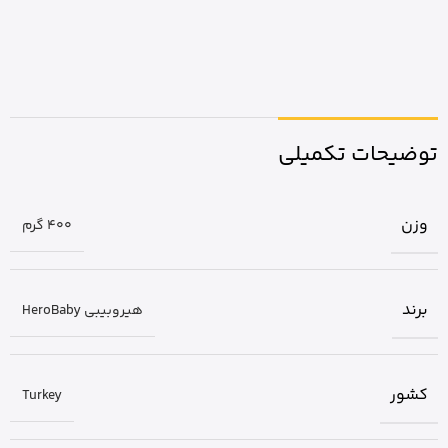
توضیحات تکمیلی
وزن
400 گرم
برند
هیروبیبی HeroBaby
کشور
Turkey