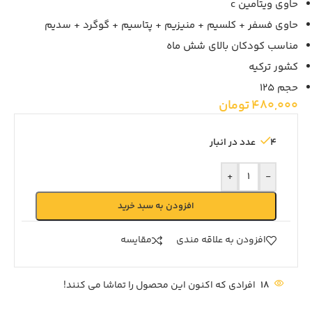
حاوی ویتامین c
حاوی فسفر + کلسیم + منیزیم + پتاسیم + گوگرد + سدیم
مناسب کودکان بالای شش ماه
کشور ترکیه
حجم 125
480,000
تومان
4 عدد در انبار
+
-
افزودن به سبد خرید
افزودن به علاقه مندی
مقايسه
18
افرادی که اکنون این محصول را تماشا می کنند!