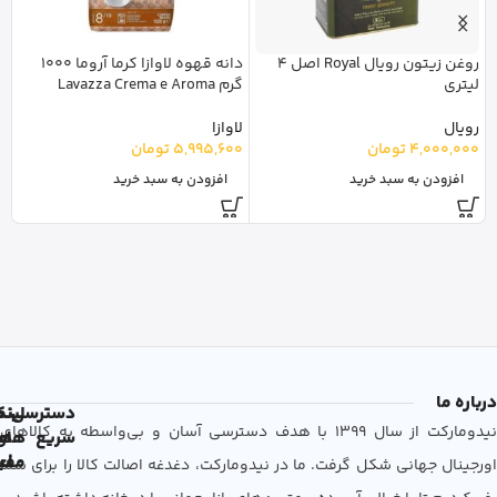
روغن زیتون رویال Royal اصل 4
دانه قهوه لاوازا کرما آروما 1000
لیتری
گرم Lavazza Crema e Aroma
l
رویال
لاوازا
با
4,000,000
تومان
5,995,600
تومان
0
افزودن به سبد خرید
افزودن به سبد خرید
درباره ما
دسترسی
لین
نم
نیدومارکت از سال 1399 با هدف دسترسی آسان و بی‌واسطه به کالاهای
سریع
های
ها
مفی
اع
اورجینال جهانی شکل گرفت. ما در نیدومارکت، دغدغه اصالت کالا را برای شما