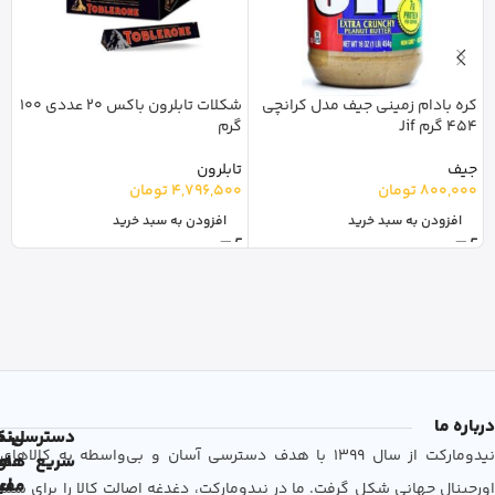
کره بادام زمینی جیف مدل کرانچی
شکلات تابلرون باکس 20 عددی 100
454 گرم Jif
گرم
m
جیف
تابلرون
ا
800,000
تومان
4,796,500
تومان
0
افزودن به سبد خرید
افزودن به سبد خرید
درباره ما
دسترسی
لین
نم
نیدومارکت از سال 1399 با هدف دسترسی آسان و بی‌واسطه به کالاهای
سریع
های
ها
مفی
اع
اورجینال جهانی شکل گرفت. ما در نیدومارکت، دغدغه اصالت کالا را برای شما