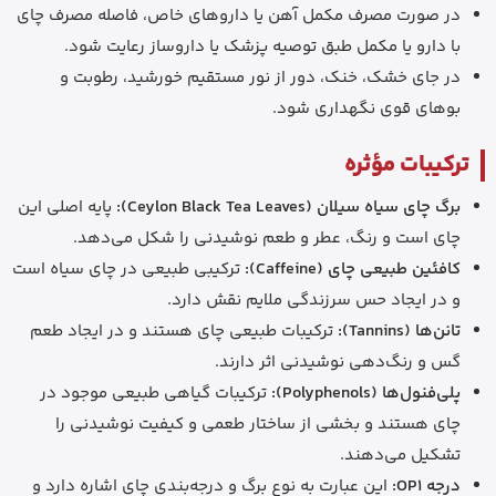
در صورت مصرف مکمل آهن یا داروهای خاص، فاصله مصرف چای
با دارو یا مکمل طبق توصیه پزشک یا داروساز رعایت شود.
در جای خشک، خنک، دور از نور مستقیم خورشید، رطوبت و
بوهای قوی نگهداری شود.
ترکیبات مؤثره
برگ چای سیاه سیلان (Ceylon Black Tea Leaves):
پایه اصلی این
چای است و رنگ، عطر و طعم نوشیدنی را شکل می‌دهد.
کافئین طبیعی چای (Caffeine):
ترکیبی طبیعی در چای سیاه است
و در ایجاد حس سرزندگی ملایم نقش دارد.
تانن‌ها (Tannins):
ترکیبات طبیعی چای هستند و در ایجاد طعم
گس و رنگ‌دهی نوشیدنی اثر دارند.
پلی‌فنول‌ها (Polyphenols):
ترکیبات گیاهی طبیعی موجود در
چای هستند و بخشی از ساختار طعمی و کیفیت نوشیدنی را
تشکیل می‌دهند.
درجه OP1:
این عبارت به نوع برگ و درجه‌بندی چای اشاره دارد و