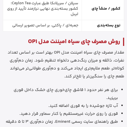
سیلان / سریلانکا طبق عبارت Ceylon Tea؛
کشور / منشأ چای
کشور بسته‌بندی نهایی نیازمند تأیید از روی
لیبل
نوع بسته‌بندی
جعبه‌ای / پاکتی، بر اساس تصویر ارسالی
روش مصرف چای سیاه امیننت مدل OP1
مقدار مصرف چای سیاه امیننت مدل OP1 بهتر است بر اساس تعداد
نفرات، ذائقه و میزان رنگ‌دهی دلخواه تنظیم شود. زمان دم‌آوری
کوتاه‌تر، طعم ملایم‌تری ایجاد می‌کند و دم‌آوری طولانی‌تر می‌تواند
طعم چای را سنگین‌تر یا تلخ‌تر کند.
برای هر نفر حدود 1 قاشق چای‌خوری چای خشک داخل قوری
بریزید.
آب تازه جوشیده را به قوری اضافه کنید.
قوری را روی حرارت غیرمستقیم یا کنار سماور قرار دهید.
طبق راهنمای سایت رسمی Eminent، زمان دم‌آوری 3 تا 5 دقیقه