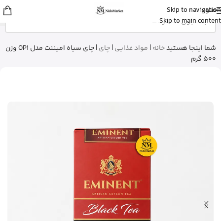
منو
Skip to navigation
sina
از اصفهان
Skip to main content
قرص ول من اورجینال رو خرید کرد
5 دقیقه پیش
شما اینجا هستید
خانه
|
مواد غذایی
|
چای
|
چای سیاه امیننت مدل OP1 وزن
500 گرم