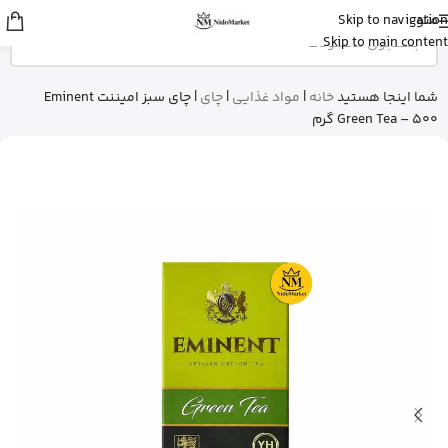
منو
Skip to navigation
sina
از اصفهان
Skip to main content
قرص ول من اورجینال رو خرید کرد
5 دقیقه پیش
شما اینجا هستید
خانه
|
مواد غذایی
|
چای
|
چای سبز امیننت Eminent
Green Tea – 500 گرم