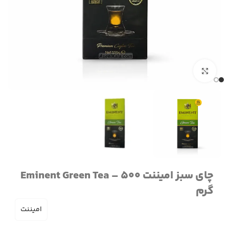
برای بزرگنمایی کلیک کنید
چای سبز امیننت Eminent Green Tea – 500
گرم
امیننت