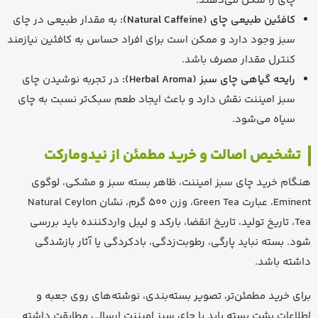
چای را شکل می‌دهند.
کافئین طبیعی چای (Natural Caffeine):
به مقدار طبیعی در چای
سبز وجود دارد و ممکن است برای افراد حساس به کافئین نیازمند
کنترل مقدار مصرف باشد.
رایحه گیاهی چای سبز (Herbal Aroma):
در تجربه نوشیدن چای
سبز امیننت نقش دارد و باعث ایجاد طعم سبک‌تر نسبت به چای
سیاه می‌شود.
تشخیص اصالت و خرید مطمئن از نیدومارکت
هنگام خرید چای سبز امیننت، ظاهر بسته سبز و مشکی، لوگوی
Eminent، عبارت Green Tea، وزن 500 گرم، نشان Natural Ceylon
Tea، تاریخ تولید، تاریخ انقضا، بارکد و لیبل واردکننده باید بررسی
شود. بسته نباید پارگی، رطوبت‌زدگی، بادکردگی یا آثار بازشدگی
داشته باشد.
برای خرید مطمئن‌تر، تصویر بسته‌بندی، نوشته‌های روی جعبه و
اطلاعات پشت بسته باید با چای سبز امیننت ارسالی مطابقت داشته