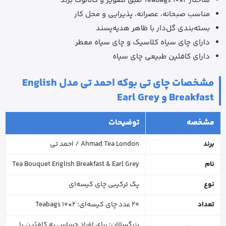
ساختار 2×10 Teabags طبق تصویر و کاتالوگ برند
مناسب صبحانه، عصرانه، پذیرایی و محل کار
بسته‌بندی گل‌دار با ظاهر هدیه‌پسند
دارای چای سیاه کلاسیک و چای سیاه معطر
دارای کافئین طبیعی چای سیاه
مشخصات چای تی بوکه احمد تی مدل English
Breakfast و Earl Grey
مشخصه
توضیحات
برند
Ahmad Tea London / احمد تی
نام
Tea Bouquet English Breakfast & Earl Grey
نوع
پک ترکیبی چای کیسه‌ای
تعداد
20 عدد چای کیسه‌ای؛ 2×10 Teabags
بزرگسالان؛ برای افراد حساس به کافئین با