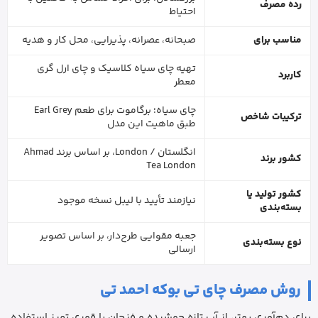
رده مصرف
احتیاط
مناسب برای
صبحانه، عصرانه، پذیرایی، محل کار و هدیه
تهیه چای سیاه کلاسیک و چای ارل گری
کاربرد
معطر
چای سیاه؛ برگاموت برای طعم Earl Grey
ترکیبات شاخص
طبق ماهیت این مدل
انگلستان / London، بر اساس برند Ahmad
کشور برند
Tea London
کشور تولید یا
نیازمند تأیید با لیبل نسخه موجود
بسته‌بندی
جعبه مقوایی طرح‌دار، بر اساس تصویر
نوع بسته‌بندی
ارسالی
روش مصرف چای تی بوکه احمد تی
برای دم‌آوری بهتر، از آب تازه جوشیده و فنجان یا قوری تمیز استفاده