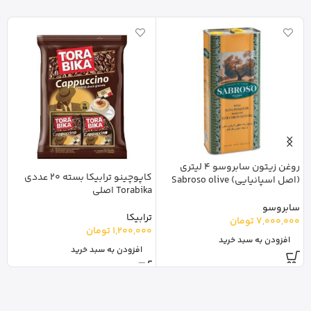
y
روغن زیتون سابروسو 4 لیتری
کاپوچینو ترابیکا بسته 20 عددی
(اصل اسپانیایی) Sabroso olive
گ
Torabika اصلی
oil
0
سابروسو
ترابیکا
7,000,000
تومان
1,200,000
تومان
افزودن به سبد خرید
افزودن به سبد خرید