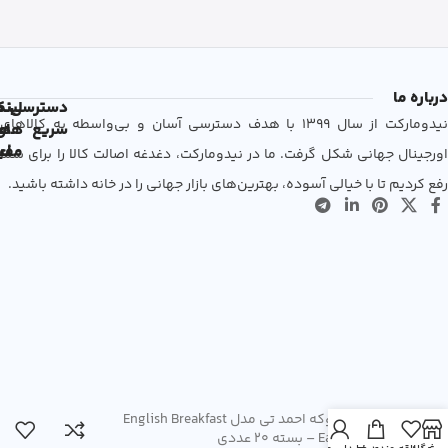
درباره ما
دسترسی
لین
نم
نیدومارکت از سال 1399 با هدف دسترسی آسان و بی‌واسطه به کالاهای
سریع
های
ها
مفی
اع
اورجینال جهانی شکل گرفت. ما در نیدومارکت، دغدغه اصالت کالا را برای شما
رفع کردیم تا با خیالی آسوده، بهترین‌های بازار جهانی را در خانه داشته باشید.
چای تی بوکه احمد تی مدل English Breakfast
و Earl Grey – بسته 20 عددی