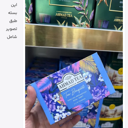
این
بسته
طبق
تصویر
شامل