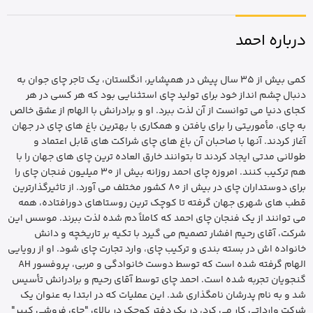
درباره احمد
کمی بیش از 35 سال پیش در همپشایر، انگلستان، یک تاجر چای جوان به
دنبال چشم انداز خود برای تولید چای استثنایی بود که هر کسی در هر
کجای دنیا می توانست از آن لذت ببرد. او و برادرانش با الهام از عشق خالص
به چای، مأموریتی را برای یافتن و همکاری با بهترین باغ های چای در جهان
آغاز کردند. آنها با صاحبان آن باغ های چای شراکت های قابل اعتماد و
طولانی مدتی ایجاد کردند تا بتوانند خارق العاده ترین چای های جهان را با
هم ترکیب کنند. امروزه چای احمد روزانه بیش از 30 میلیون فنجان چای را
برای دوستداران چای در بیش از 80 کشور مختلف می آورد. از تاثیرگذارترین
قطب های شهری جهان گرفته تا کوچک ترین روستاهای دورافتاده، همه
می توانند از یک فنجان چای احمد که کاملاً دم شده لذت ببرند. موسس این
شرکت، آقای رحیم افشار تصمیم می گیرد با تکیه بر تاریخچه و دانش
خانواده اش در بسته بندی و ترکیب چای، وارد تجارت چای شود. او از رویایی
الهام گرفته شده است که توسط دوست خانوادگی و مربی، پروفسور AH
گنجویان تجربه شده است. احمد چای توسط آقای رحیم و برادرانش تأسیس
شد و به نام پدرشان نامگذاری شد. این عملیات که در ابتدا به عنوان یک
شرکت وارداتی کار می کرد، در یک دفتر کوچک در بالای "چای فروشی کبیر"