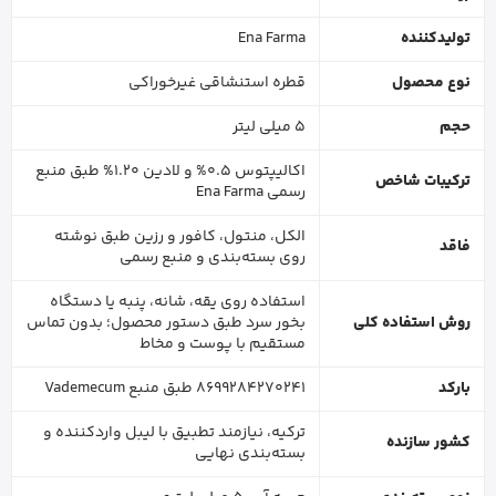
تولیدکننده
Ena Farma
نوع محصول
قطره استنشاقی غیرخوراکی
حجم
5 میلی لیتر
اکالیپتوس 0.5% و لادین 1.20% طبق منبع
ترکیبات شاخص
رسمی Ena Farma
الکل، منتول، کافور و رزین طبق نوشته
فاقد
روی بسته‌بندی و منبع رسمی
استفاده روی یقه، شانه، پنبه یا دستگاه
روش استفاده کلی
بخور سرد طبق دستور محصول؛ بدون تماس
مستقیم با پوست و مخاط
بارکد
8699284270241 طبق منبع Vademecum
ترکیه، نیازمند تطبیق با لیبل واردکننده و
کشور سازنده
بسته‌بندی نهایی