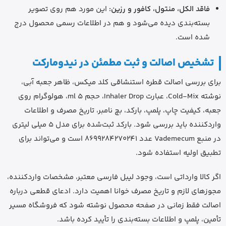
فاقد الکل، منتول، کافور و رزین:
این مورد هم روی تصویر
بسته‌بندی دیده می‌شود و هم در اطلاعات رسمی محصول درج
شده است.
تشخیص اصالت و ثبت مطمئن در نیدومارکت
برای بررسی اصالت قطره استنشاقی کلد میکس، ظاهر جعبه آبی،
نوشته Cold-Mix، عبارت Inhaler Drop، حجم 5 ml، هولوگرام روی
جعبه، کیفیت چاپ، پلمپ، بارکد، بچ نامبر، تاریخ مصرف و اطلاعات
واردکننده باید بررسی شود. بارکد ثبت‌شده برای مدل 5 میلی لیتری
در منبع Vademecum عدد 8699284270241 است و می‌تواند برای
تطبیق اولیه استفاده شود.
اگر کالا وارداتی است، وجود لیبل فارسی معتبر، مشخصات واردکننده،
مجوزهای لازم و تاریخ مصرف خوانا اهمیت دارد. ادعای قطعی درباره
اصالت فقط زمانی در صفحه محصول نوشته شود که فروشگاه مسیر
تأمین، پلمپ و اطلاعات بسته‌بندی را تأیید کرده باشد.