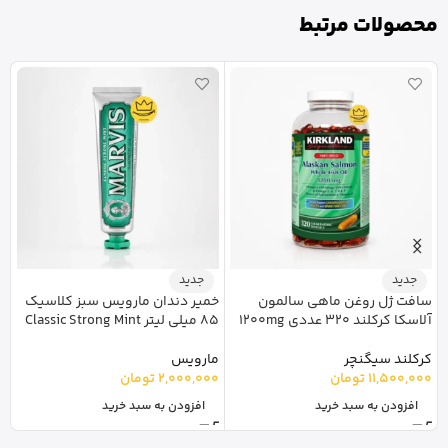
محصولات مرتبط
ق
جدید
جدید
D3 جمیس
سافت ژل روغن ماهی سالمون
خمیر دندان مارویس سبز کلاسیک
آلاسکا کرکلند 320 عددی 1200mg
85 میلی لیتر Classic Strong Mint
ج
کرکلند سیگنچر
مارویس
11,500,000
تومان
2,000,000
تومان
افزودن به سبد خرید
افزودن به سبد خرید