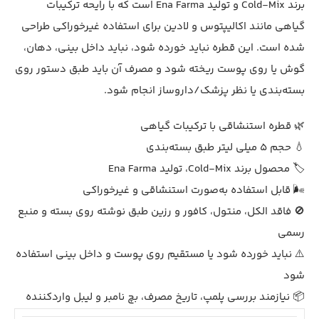
برند Cold-Mix و تولید Ena Farma است که با رایحه ترکیبات
گیاهی مانند اکالیپتوس و لادین برای استفاده غیرخوراکی طراحی
شده است. این قطره نباید خورده شود، نباید داخل بینی، دهان،
گوش یا روی پوست ریخته شود و مصرف آن باید طبق دستور روی
بسته‌بندی یا نظر پزشک/داروساز انجام شود.
🌿 قطره استنشاقی با ترکیبات گیاهی
💧 حجم 5 میلی لیتر طبق بسته‌بندی
🏷️ محصول برند Cold-Mix، تولید Ena Farma
🌬️ قابل استفاده به‌صورت استنشاقی و غیرخوراکی
🚫 فاقد الکل، منتول، کافور و رزین طبق نوشته روی بسته و منبع
رسمی
⚠️ نباید خورده شود یا مستقیم روی پوست و داخل بینی استفاده
شود
📦 نیازمند بررسی پلمپ، تاریخ مصرف، بچ نامبر و لیبل واردکننده