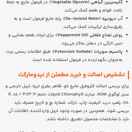
گلیسیرین گیاهی (Vegetable Glycerin):
در فرمول مایع به حفظ
بافت، قوام و طعم کمک می‌کند.
آب دیونیزه (De-ionized Water):
پایه مایع فرمول است و به
رقیق‌سازی ترکیبات کمک می‌کند.
روغن نعناع فلفلی (Peppermint Oil):
برای ایجاد طعم نعنایی و
حس تازگی در دهان به‌کار می‌رود.
پتاسیم سوربات (Potassium Sorbate):
طبق اطلاعات رسمی برند،
به‌عنوان نگهدارنده در فرمول استفاده شده است.
تشخیص اصالت و خرید مطمئن از نیدومارکت
برای بررسی اصالت کلروفیل مایع ناو، ظاهر بطری تیره، لیبل نارنجی و
سبز، لوگوی NOW، عبارت Liquid Chlorophyll، حجم 16 fl. oz / 473
mL، پلمپ درب، کیفیت چاپ، بارکد، شماره بچ و تاریخ مصرف باید
بررسی شود. همچنین در صورت وجود لیبل واردکننده، اطلاعات آن
باید با مشخصات محصول تطبیق داشته باشد.