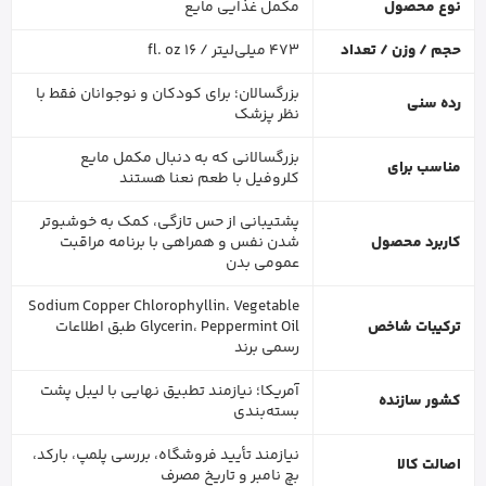
نوع محصول
مکمل غذایی مایع
حجم / وزن / تعداد
473 میلی‌لیتر / 16 fl. oz
بزرگسالان؛ برای کودکان و نوجوانان فقط با
رده سنی
نظر پزشک
بزرگسالانی که به دنبال مکمل مایع
مناسب برای
کلروفیل با طعم نعنا هستند
پشتیبانی از حس تازگی، کمک به خوشبوتر
کاربرد محصول
شدن نفس و همراهی با برنامه مراقبت
عمومی بدن
Sodium Copper Chlorophyllin، Vegetable
ترکیبات شاخص
Glycerin، Peppermint Oil طبق اطلاعات
رسمی برند
آمریکا؛ نیازمند تطبیق نهایی با لیبل پشت
کشور سازنده
بسته‌بندی
نیازمند تأیید فروشگاه، بررسی پلمپ، بارکد،
اصالت کالا
بچ نامبر و تاریخ مصرف