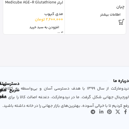
لیتر Medicube AGE-R Glutathione
چیان
Glow
200 
مدی کیوب
ub
اطلاعات بیشتر
2,200,000
تومان
00
افزودن به سبد خرید
درباره ما
دسترسی
لین
نم
نیدومارکت از سال 1399 با هدف دسترسی آسان و بی‌واسطه به کالاهای
سریع
های
ها
مفی
اع
اورجینال جهانی شکل گرفت. ما در نیدومارکت، دغدغه اصالت کالا را برای شما
رفع کردیم تا با خیالی آسوده، بهترین‌های بازار جهانی را در خانه داشته باشید.