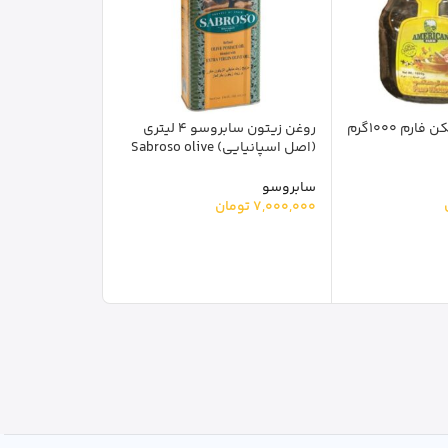
عسل خارجی امریکن فارم 1000گرم
روغن زیتون سابروسو 4 لیتری
(اصل اسپانیایی) Sabroso olive
oil
سابروسو
7,000,000
تومان