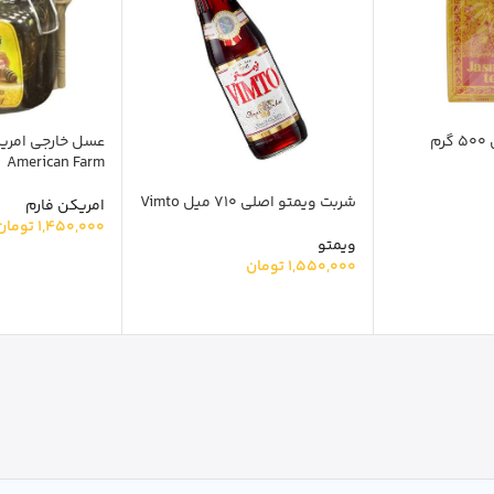
چای جاسمین اصل 500 گرم
American Farm
شربت ویمتو اصلی 710 میل Vimto
امریکن فارم
1,450,000
تومان
ویمتو
1,550,000
تومان