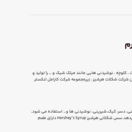
 ، کلوچه ، نوشیدنی هایی مانند میلک شیک و … را تولید و
در می کند. دفتر مرکزی آن در هرشی ، پنسیلوانیا است . این شرکت توسط میلتون اس هرشی در سال 1894 به عنوان شرکت شکلات هرشیز ، زیرمجموعه شرکت کارامل لنکستر
زئین انواع بستنی، دسر، کیک،شیرینی، نوشیدنی ها و… استفاده می شود.
سس های شکلاتی از پرمصرف ترین مواد مصرفی در کافی شاپ ها و بستنی فروشی ها می باشد که زیبایی منحصربفردی به تولیدات آنها میدهد.سس شکلاتی هرشیز Hershey’s Syrup دارای طعم