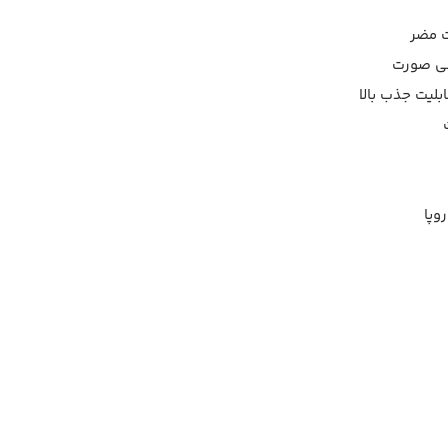
ات مضر
غی صورت
بلیت جذب بالا
وپا