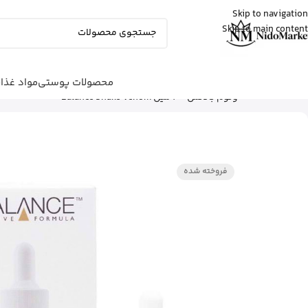
Skip to navigation
Skip to main content
علی
از ساری
بالم سیکاپلاست لاروش پوزای رو خرید کرد
15 دقیقه پیش
محصولات پوستی
مواد غذا
شما اینجا هستید
خانه
|
محصولات پوستی
|
مراقبت صورت
|
س
ونوم بالانس 30 میل Balance Snake Venom
فروخته شده