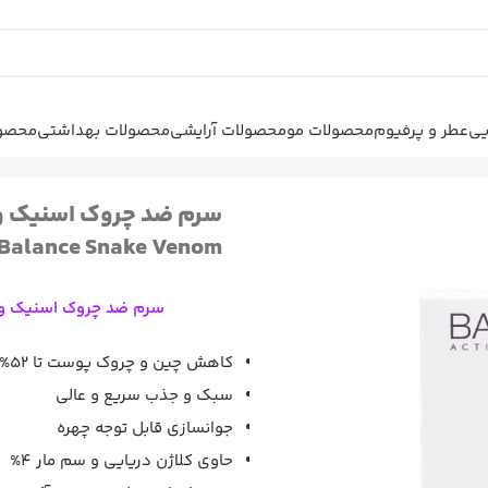
یی
عطر و پرفیوم
محصولات مو
محصولات آرایشی
محصولات بهداشتی
محصول
رم صورت
|
سرم ضد چروک اسنیک
Balance Snake Venom
سرم ضد چروک اسنیک ونوم بالانس 30 میل m
کاهش چین و چروک پوست تا 52%
سبک و جذب سریع و عالی
جوانسازی قابل توجه چهره
حاوی کلاژن دریایی و سم مار 4%