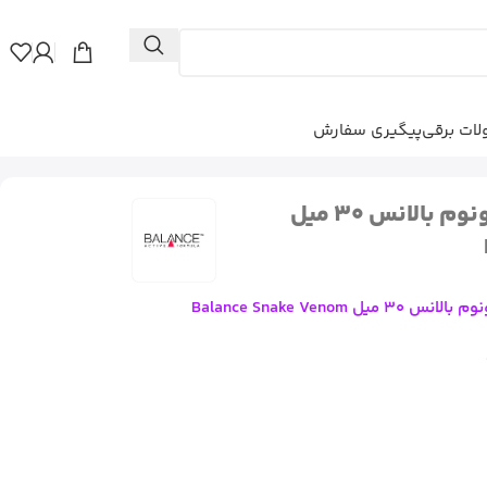
ات برقی
پیگیری سفارش
سرم ضد چروک اسنیک ونوم بالانس 30 میل
Balance Snake Veno