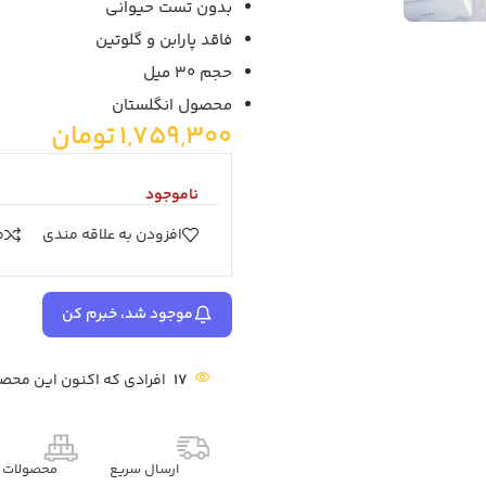
بدون تست حیوانی
فاقد پارابن و گلوتین
حجم 30 میل
محصول انگلستان
1,759,300
تومان
ناموجود
افزودن به علاقه مندی
م
موجود شد، خبرم کن
17
افرادی که اکنون این محصو
ارسال سریع
محصولات م