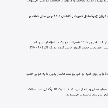
 و بهبود تولید سرم‌ها و کرم‌های مراقبت پوستی می‌توان
نقباضات عضله‌ای میزان چروک‌های صورت را کاهش داده و پوستی صاف و
 خطوط سطحی و خنده همراه با چروک ها افزایش می یابد.
SYN-AKE باعث می شود صورت آرام شود و چین و چروک ها کاهش پیدا کند. این ماده دارای عملکردی سریع، ماندگار و کاملاً برگشت پذیر است. مطالعات جدید اکنون تأیید کرده‌اند که اگر SYN-AKE
روزانه صبح و شب بعد از تمیز کردن پوست با شوینده مناسب ، مقداری از سرم ضد چروک بالانس اسنک ونوم (سم مار) Balance Snake Venom را بر روی کلیه نواحی پوست ماساژ بدین تا به خوبی جذب
ملا وگان بوده و حاوی ترکیبات موثر، فعال و پایدار می‌باشند. قدرت تاثیر‌گذاری محصولات
‌های این برند محسوب می‌شوند