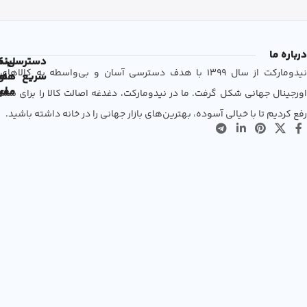
درباره ما
دسترسی
لین
نم
نیدومارکت از سال 1399 با هدف دسترسی آسان و بی‌واسطه به کالاهای
سریع
های
ها
مفی
اع
اورجینال جهانی شکل گرفت. ما در نیدومارکت، دغدغه اصالت کالا را برای شما
رفع کردیم تا با خیالی آسوده، بهترین‌های بازار جهانی را در خانه داشته باشید.