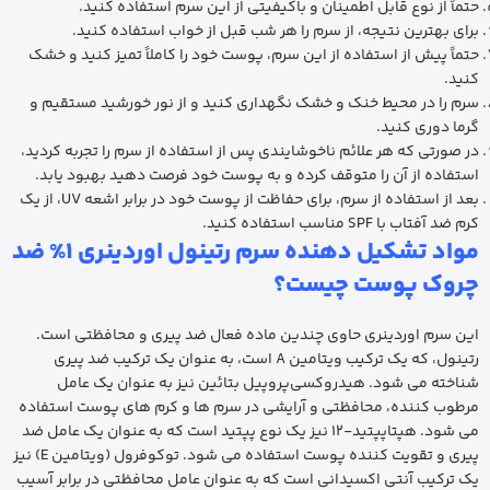
حتماً از نوع قابل اطمینان و باکیفیتی از این سرم استفاده کنید.
برای بهترین نتیجه، از سرم را هر شب قبل از خواب استفاده کنید.
حتماً پیش از استفاده از این سرم، پوست خود را کاملاً تمیز کنید و خشک
کنید.
سرم را در محیط خنک و خشک نگهداری کنید و از نور خورشید مستقیم و
گرما دوری کنید.
در صورتی که هر علائم ناخوشایندی پس از استفاده از سرم را تجربه کردید،
استفاده از آن را متوقف کرده و به پوست خود فرصت دهید بهبود یابد.
بعد از استفاده از سرم، برای حفاظت از پوست خود در برابر اشعه UV، از یک
کرم ضد آفتاب با SPF مناسب استفاده کنید.
مواد تشکیل دهنده سرم
رتینول اوردینری 1%
ضد
چروک پوست چیست؟
این سرم اوردینری حاوی چندین ماده فعال ضد پیری و محافظتی است.
رتینول، که یک ترکیب ویتامین A است، به عنوان یک ترکیب ضد پیری
شناخته می شود. هیدروکسی‌پروپیل بتائین نیز به عنوان یک عامل
مرطوب کننده، محافظتی و آرایشی در سرم ها و کرم های پوست استفاده
می شود. هپتاپپتید-12 نیز یک نوع پپتید است که به عنوان یک عامل ضد
پیری و تقویت کننده پوست استفاده می شود. توکوفرول (ویتامین E) نیز
یک ترکیب آنتی اکسیدانی است که به عنوان عامل محافظتی در برابر آسیب