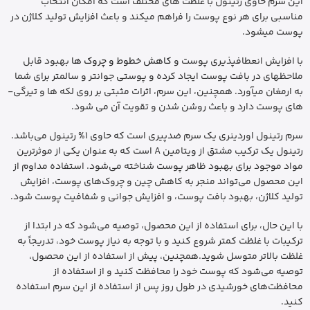
این سرم حاوی رتینول با غلظت ­های مختلف است که امکان انتخاب
مناسبی برای هر نوع پوست را فراهم می­کند و باعث افزایش تولید کلاژن در
پوست می­شود.
با افزایش انعطاف­پذیری پوست و
کاهش خطوط و چروک ­ها
بهبود قابل
ملاحظه­ای در بافت پوست ایجاد کرده و پوستی جوان­تر و سالم­تر برای شما
به ارمغان می­آورد. همچنین، این سرم، اثرات مثبتی بر روی لکه ­ها و تیرگی­
های پوست دارد و باعث روشن شدن و تقویت آن می­ شود.
سرم رتینول اوردینری یک سرم ضدپیری است که حاوی 1% رتینول می‌باشد.
رتینول یک ترکیب مشتق از ویتامین A است که به عنوان یکی از موثرترین
مواد موجود برای بهبود ظاهر پوست شناخته می‌شود. استفاده مداوم از
این محصول می‌تواند منجر به کاهش چین و چروک‌های پوست، افزایش
تولید کلاژن، بهبود بافت پوست، و افزایش جوانی و شفافیت پوست شود.
با این حال، برای استفاده از این محصول، توصیه می‌شود که در ابتدا از
ترکیبات با غلظت کمتر شروع کنید و با توجه به نیاز پوست خود، تدریجاً به
غلظت بالاتر متوسل شوید.همچنین، پیش از استفاده از این محصول،
توصیه می‌شود که پوست خود را محافظت کنید و از استفاده از
محافظت‌های خورشیدی در طول روز پس از استفاده از این سرم استفاده
کنید.