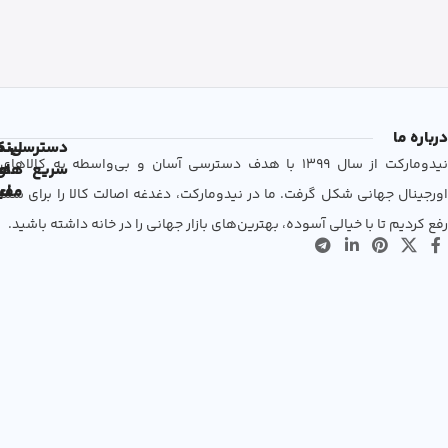
درباره ما
دسترسی
لین
نم
نیدومارکت از سال 1399 با هدف دسترسی آسان و بی‌واسطه به کالاهای
سریع
های
ها
مفی
اع
اورجینال جهانی شکل گرفت. ما در نیدومارکت، دغدغه اصالت کالا را برای شما
رفع کردیم تا با خیالی آسوده، بهترین‌های بازار جهانی را در خانه داشته باشید.