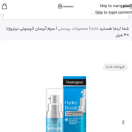
منو
Skip to navigation
sina
از اصفهان
Skip to main content
قرص ول من اورجینال رو خرید کرد
5 دقیقه پیش
شما اینجا هستید
خانه
|
محصولات پوستی
|
سرم آبرسان کپسولی نیتروژنا
30 میل
فروخته شده