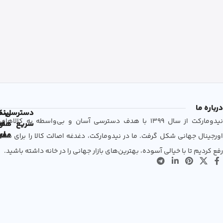
درباره ما
دسترسی
لین
نم
نیدومارکت از سال 1399 با هدف دسترسی آسان و بی‌واسطه به کالاهای
سریع
های
ها
مفی
اع
اورجینال جهانی شکل گرفت. ما در نیدومارکت، دغدغه اصالت کالا را برای شما
رفع کردیم تا با خیالی آسوده، بهترین‌های بازار جهانی را در خانه داشته باشید.