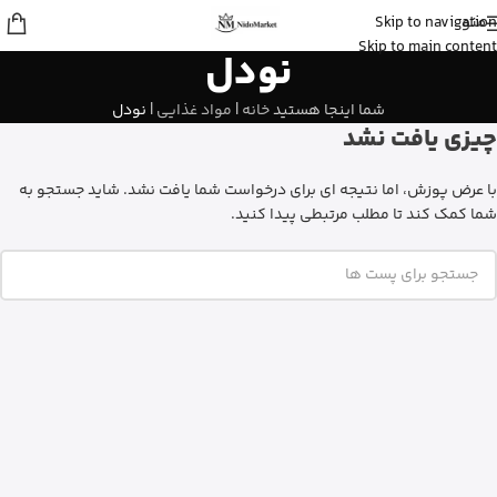
منو
Skip to navigation
Fatemeh
از تهران
Skip to main content
نودل
ادو پرفیوم زنانه بورلی هیلز پولو کلاب رو
خرید کرد
9 دقیقه پیش
شما اینجا هستید
خانه
|
مواد غذایی
|
نودل
چیزی یافت نشد
با عرض پوزش، اما نتیجه ای برای درخواست شما یافت نشد. شاید جستجو به
شما کمک کند تا مطلب مرتبطی پیدا کنید.