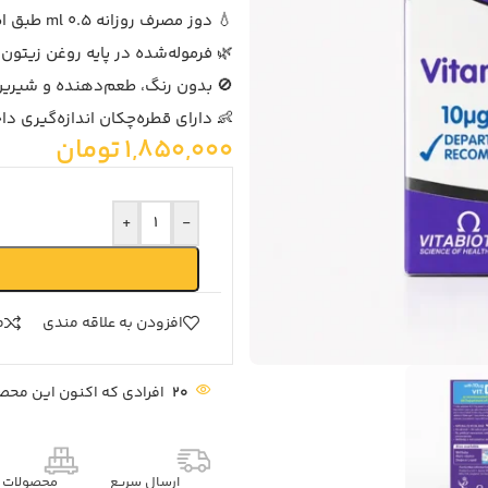
💧 دوز مصرف روزانه 0.5 ml طبق اطلاعات رسمی برند
🌿 فرموله‌شده در پایه روغن زیتون
🚫 بدون رنگ، طعم‌دهنده و شیری
👶 دارای قطره‌چکان اندازه‌گیری د
1,850,000
تومان
+
-
افزودن به علاقه مندی
م
20
افرادی که اکنون این محصو
ارسال سریع
محصولات م