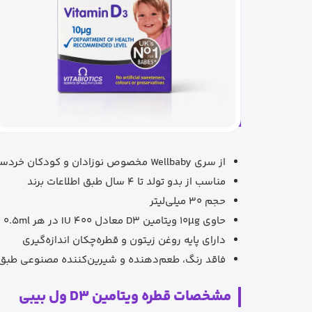
از سری Wellbaby مخصوص نوزادان و کودکان خردسال
مناسب از بدو تولد تا 4 سال طبق اطلاعات برند
حجم 30 میلی‌لیتر
حاوی 10µg ویتامین D3 معادل 400 IU در هر 0.5ml
دارای پایه روغن زیتون و قطره‌چکان اندازه‌گیری
فاقد رنگ، طعم‌دهنده و شیرین‌کننده مصنوعی طبق ا
مشخصات قطره ویتامین D3 ول بیبی