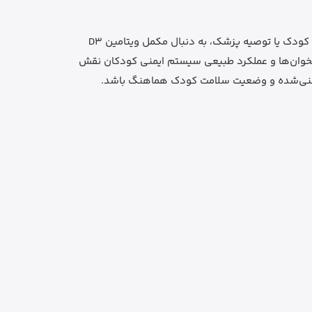
این قطره برای خانواده‌هایی قابل بررسی است که طبق برنامه تغذیه کودک یا توصیه پزشک، به دنبال مکمل ویتامین D3
ند. ویتامین D در رشد طبیعی استخوان‌ها و عملکرد طبیعی سیستم ایمنی کودکان نقش
ک غنی‌شده و وضعیت سلامت کودک هماهنگ باشد.