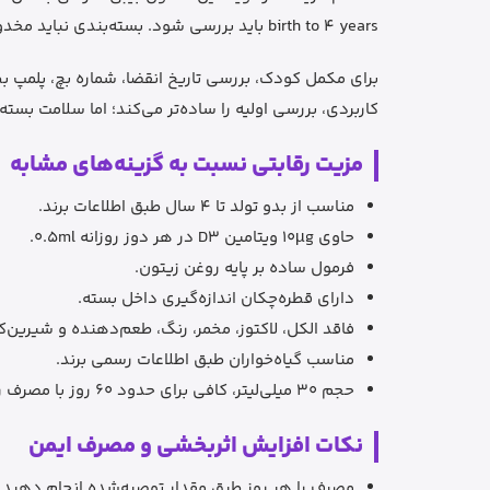
birth to 4 years باید بررسی شود. بسته‌بندی نباید مخدوش، بازشده، نم‌زده یا دارای آثار دستکاری باشد.
برای مکمل کودک، بررسی تاریخ انقضا، شماره بچ، پلمپ بط
کاربردی، بررسی اولیه را ساده‌تر می‌کند؛ اما سلامت بست
مزیت رقابتی نسبت به گزینه‌های مشابه
مناسب از بدو تولد تا 4 سال طبق اطلاعات برند.
حاوی 10µg ویتامین D3 در هر دوز روزانه 0.5ml.
فرمول ساده بر پایه روغن زیتون.
دارای قطره‌چکان اندازه‌گیری داخل بسته.
فاقد الکل، لاکتوز، مخمر، رنگ، طعم‌دهنده و شیرین‌
مناسب گیاه‌خواران طبق اطلاعات رسمی برند.
حجم 30 میلی‌لیتر، کافی برای حدود 60 روز با مصرف روزانه 0.5ml.
نکات افزایش اثربخشی و مصرف ایمن
مصرف را هر روز طبق مقدار توصیه‌شده انجام دهید.