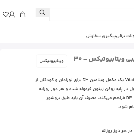
ات برقی
پیگیری سفارش
قطره ویتامین D3 ول بیبی ویتابیوتیکس – 30
ویتابیوتیکس
قطره Vitabiotics Wellbaby Vit D Drops یک مکمل ویتامین D3 برای نوزادان و کودکان از
ین محصول در پایه روغن زیتون فرموله شده و هر دوز روزانه
0.5 میلی‌لیتر، 10 میکروگرم ویتامین D3 فراهم می‌کند. مصرف آن باید طبق بروشور
ام شود.