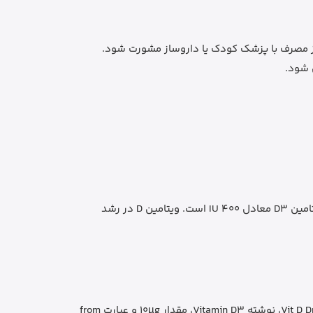
 از مصرف با پزشک کودک یا داروساز مشورت شود.
ترکیب اصلی این قطره است. طبق اطلاعات رسمی برند، هر 0.5ml حاوی 10µg ویتامین D3 معادل 400 IU است. ویتامین D در رشد
هنگام خرید قطره ویتامین D3 ول بیبی، طراحی بنفش، صورتی، آبی و سفید جعبه، لوگوی Wellbaby، برند Vitabiotics، عبارت Vit D Drops، نوشته Vitamin D3، مقدار 10µg و عبارت from