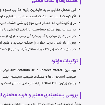
هشدارها و نکات ایمنی
این مکمل غذایی نباید جایگزین رژیم غذایی متنوع 
اگر کودک تحت نظر پزشک است، بیماری زمینه‌ای دارد
برای کودکانی که مقدار قابل توجهی شیر خشک غنی‌شده مصرف می‌کنند، 
در صورت بروز علائم حساسیت، ناراحتی گوارشی یا و
در صورت باز بودن یا آسیب‌دیدگی پلمپ بطری، از م
پس از باز شدن درب، بطری را محکم ببندید و طبق اطلاعات برند طی
در جای خشک، زیر 25 درجه سانتی‌گراد و دور از دسترس کودکان نگهداری شود.
ترکیبات مؤثره
ویتامین D3 (Vitamin D3 / Cholecalciferol):
طبیعی استخوان‌ها و عملکرد طبیعی سیستم ایمنی ک
روغن زیتون (Olive Oil):
پایه مایع این مکمل است و به عنوان حامل وی
بررسی بسته‌بندی معتبر و خرید مطمئن از