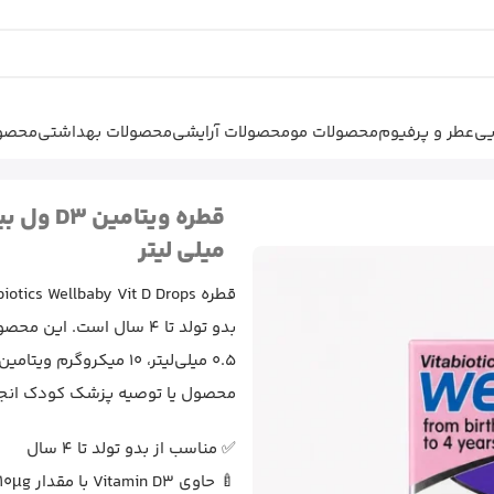
یی
عطر و پرفیوم
محصولات مو
محصولات آرایشی
محصولات بهداشتی
محصول
قطره ویتامین D3 ول بیبی ویتابیوتیکس – 30
میلی لیتر
بدو تولد تا 4 سال است. ا
محصول یا توصیه پزشک کودک انج
✅ مناسب از بدو تولد تا 4 سال
🍼 حاوی Vitamin D3 با مقدار 10µg در هر دوز روزانه