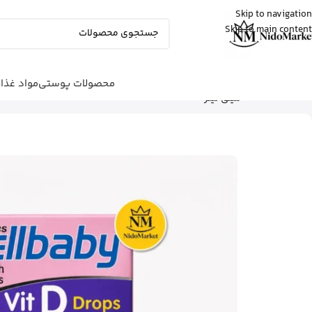
Skip to navigation
Skip to main content
علی
از ساری
بالم سیکاپلاست لاروش پوزای رو خرید کرد
15 دقیقه پیش
محصولات پوستی
مواد غذا
شما اینجا هستید
خانه
|
مواد غذایی
|
کودک
|
میلی لیتر