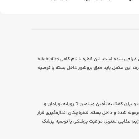
یک مکمل خوراکی ویتامین D3 از برند Vitabiotics است که برای نوزادان و کودکان از بدو تولد تا 4 سال طراحی شده است. این قطره با نام کامل Vitabiotics
ه می‌شود و طبق اطلاعات رسمی برند، هر 0.5ml آن حاوی 10µg ویتامین D3 معادل 400 IU است. مصرف این مکمل باید طبق بروشور داخل بسته یا توصیه
قطره ویتامین D3 ول بیبی از سری مکمل‌های کودک Wellbaby است و برای کمک به تأمین ویتامین D روزانه نوزادان و
وله شده و داخل بسته، قطره‌چکان اندازه‌گیری قرار
 رژیم غذایی متنوع، مراقبت پزشکی یا توصیه پزشک