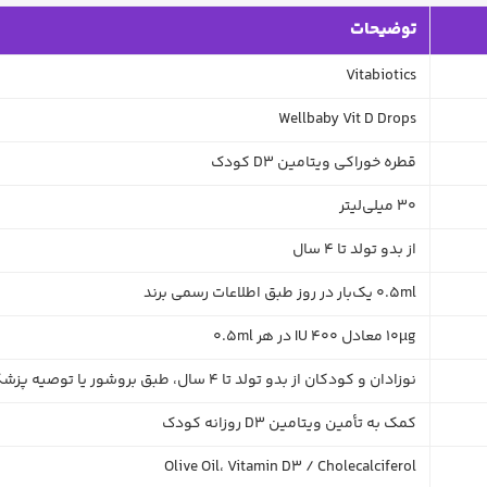
توضیحات
Vitabiotics
Wellbaby Vit D Drops
قطره خوراکی ویتامین D3 کودک
30 میلی‌لیتر
از بدو تولد تا 4 سال
0.5ml یک‌بار در روز طبق اطلاعات رسمی برند
10µg معادل 400 IU در هر 0.5ml
نوزادان و کودکان از بدو تولد تا 4 سال، طبق بروشور یا توصیه پزشک کودک
کمک به تأمین ویتامین D3 روزانه کودک
Olive Oil، Vitamin D3 / Cholecalciferol