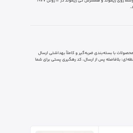
ویکتوریا سیکرت (به انگلیسی: Victoria's Secret ) طراح، تولیدکننده، بازاریاب و فروشندهٔ لباس زیر زنانه و لوازم آرایشی در آمریکا است که توسط روی ریموند و همسرش گی ریموند در ۱۲ ژوئن ۱۹۷۷
.
ایمن و بهداشتی: تمام محصولات با بسته‌بندی ضربه‌گیر و کاملاً بهداشتی ارسال
ه‌ای: بلافاصله پس از ارسال، کد رهگیری پستی برای شما