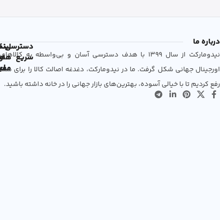
درباره ما
دسترسی
لین
نم
نیدومارکت از سال 1399 با هدف دسترسی آسان و بی‌واسطه به کالاهای
سریع
های
ها
مفی
اع
اورجینال جهانی شکل گرفت. ما در نیدومارکت، دغدغه اصالت کالا را برای شما
رفع کردیم تا با خیالی آسوده، بهترین‌های بازار جهانی را در خانه داشته باشید.