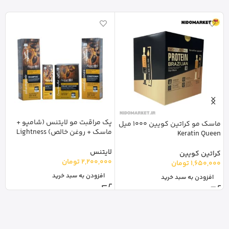
پک مراقبت مو لایتنس (شامپو +
ماسک مو کراتین کویین 1000 میل
ماسک + روغن خالص) Lightness
لیتر 
Keratin Queen
لایتنس
ک
کراتین کویین
2,200,000
تومان
0
1,650,000
تومان
افزودن به سبد خرید
افزودن به سبد خرید