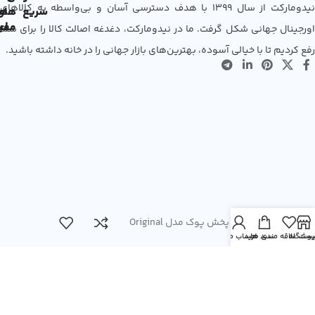
نیدومارکت از سال 1399 با هدف دسترسی آسان و بی‌واسطه به کالاهای
سریع
های
ها
مفی
اع
اورجینال جهانی شکل گرفت. ما در نیدومارکت، دغدغه اصالت کالا را برای شما
رفع کردیم تا با خیالی آسوده، بهترین‌های بازار جهانی را در خانه داشته باشید.
پنیر قابل پخش پوک مدل Original
روشگاه
یست علاقه مندی ها
سبد خرید
حساب من
مسیرهای ارتباطی
شماره تماس: 09307165804