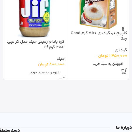
کاپوچینو گوددی 750 گرم Good
Day
کره بادام زمینی جیف مدل کرانچی
454 گرم Jif
گوددی
il
1,450,000
تومان
جیف
س
800,000
تومان
افزودن به سبد خرید
0
افزودن به سبد خرید
درباره ما
دسترسی
لین
نم