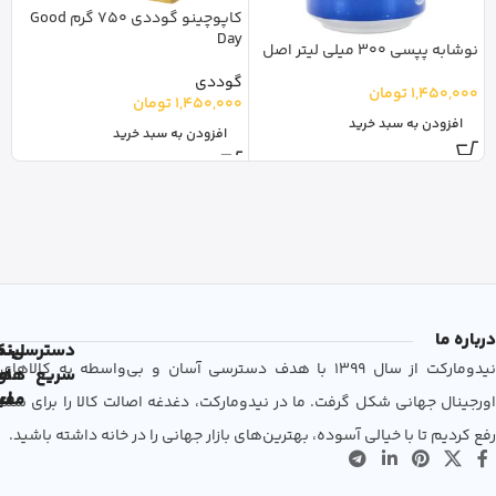
کاپوچینو گوددی 750 گرم Good
Day
نوشابه پپسی 300 میلی لیتر اصل
گوددی
1,450,000
تومان
1,450,000
تومان
افزودن به سبد خرید
افزودن به سبد خرید
درباره ما
دسترسی
لین
نم
نیدومارکت از سال 1399 با هدف دسترسی آسان و بی‌واسطه به کالاهای
سریع
های
ها
مفی
اع
اورجینال جهانی شکل گرفت. ما در نیدومارکت، دغدغه اصالت کالا را برای شما
رفع کردیم تا با خیالی آسوده، بهترین‌های بازار جهانی را در خانه داشته باشید.