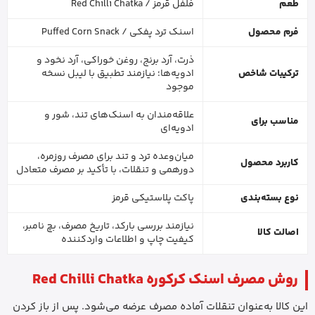
طعم
فلفل قرمز / Red Chilli Chatka
فرم محصول
اسنک ترد پفکی / Puffed Corn Snack
ذرت، آرد برنج، روغن خوراکی، آرد نخود و
ترکیبات شاخص
ادویه‌ها؛ نیازمند تطبیق با لیبل نسخه
موجود
علاقه‌مندان به اسنک‌های تند، شور و
مناسب برای
ادویه‌ای
میان‌وعده ترد و تند برای مصرف روزمره،
کاربرد محصول
دورهمی و تنقلات، با تأکید بر مصرف متعادل
نوع بسته‌بندی
پاکت پلاستیکی قرمز
نیازمند بررسی بارکد، تاریخ مصرف، بچ نامبر،
اصالت کالا
کیفیت چاپ و اطلاعات واردکننده
روش مصرف اسنک کرکوره Red Chilli Chatka
این کالا به‌عنوان تنقلات آماده مصرف عرضه می‌شود. پس از باز کردن