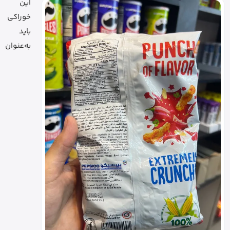
این
خوراکی
باید
به‌عنوان