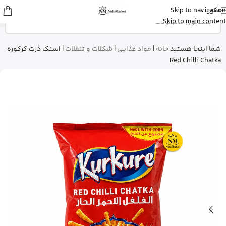
منو
Skip to navigation
مهرنوش
از تهران
Skip to main content
کلروفیل مایع ناو نعنایی رو خرید کرد
12 دقیقه پیش
شما اینجا هستید
خانه
|
مواد غذایی
|
شکلات و تنقلات
|
اسنک ذرت کرکوره
Red Chilli Chatka