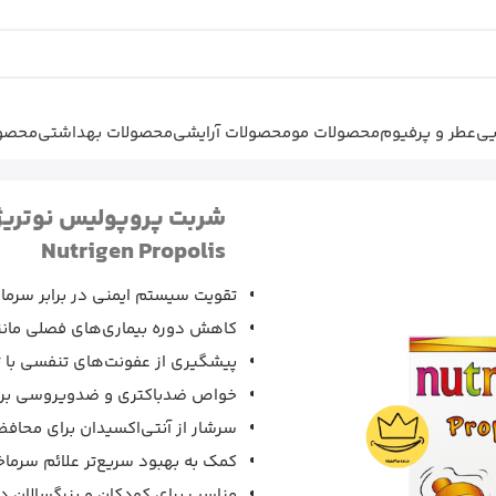
یی
عطر و پرفیوم
محصولات مو
محصولات آرایشی
محصولات بهداشتی
محصول
 نوتریژن افزایش ایمنی بدن
شربت پروپولیس نوتریژ
Nutrigen Propolis
تقویت سیستم ایمنی در برابر سرماخو
کاهش دوره بیماری‌های فصلی مانند
پیشگیری از عفونت‌های تنفسی با ت
خواص ضدباکتری و ضدویروسی برای 
سرشار از آنتی‌اکسیدان برای محاف
کمک به بهبود سریع‌تر علائم سرم
مناسب برای کودکان و بزرگسالان در