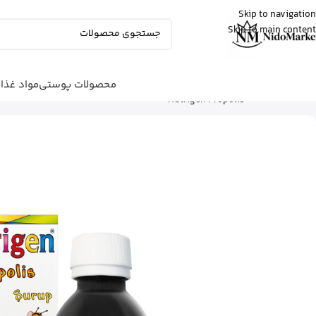
Skip to navigation
Skip to main content
عسل
از تهران
استیک ضد آفتاب نامرئی ایزدین رو خرید
کرد
13 دقیقه پیش
محصولات پوستی
مواد غذا
شما اینجا هستید
خانه
|
مواد غذایی
|
کودک
|
شربت پروپولیس
Nutrigen Propolis