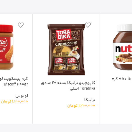
گرم
کاپوچینو ترابیکا بسته 20 عددی
Biscoff 400gr
Torabika اصلی
لوتوس
ترابیکا
1,100,000
تومان
1,200,000
تومان