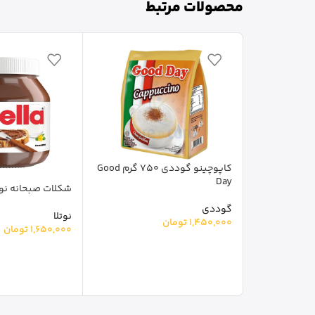
محصولات مرتبط
کاپوچینو گوددی 750 گرم Good
Day
شکلات صبحانه نوتلا 750 
گوددی
نوتلا
1,450,000
تومان
1,650,000
تومان