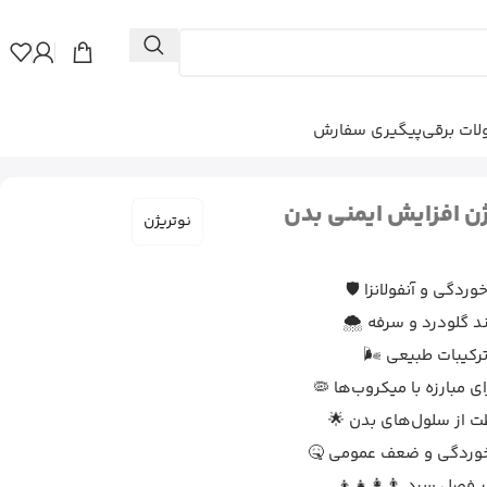
ات برقی
پیگیری سفارش
ن افزایش ایمنی بدن
نوتریژن
ردگی و آنفولانزا 🛡️
 گلودرد و سرفه 🌨️
رکیبات طبیعی 🌬️
مبارزه با میکروب‌ها 🦠
ظت از سلول‌های بدن 🌟
اخوردگی و ضعف عمومی 🤒
 فصل سرد 👨‍👩‍👧‍👦