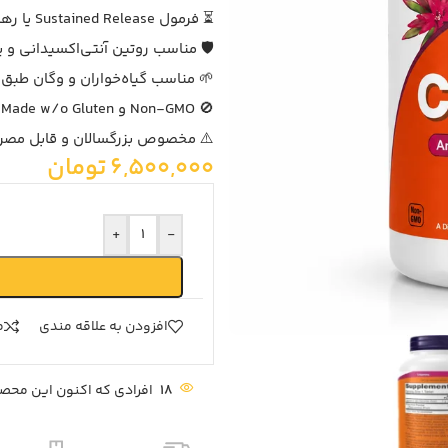
⏳ فرمول Sustained Release یا رهاسازی آهسته
🛡️ مناسب روتین آنتی‌اکسیدانی و 
🌱 مناسب گیاه‌خواران و وگان طبق 
🚫 Non-GMO و Made w/o Gluten طبق صفحه NOW
⚠️ مخصوص بزرگسالان و قابل مصر
6,500,000
تومان
+
-
افزودن به علاقه مندی
م
18
افرادی که اکنون این محصو