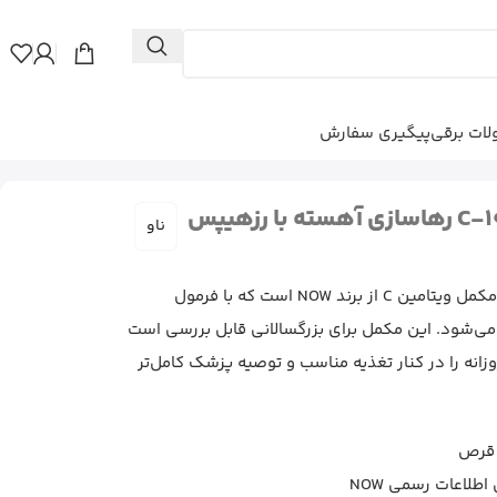
ات برقی
پیگیری سفارش
قرص ویتامین C ناو C-1000 رهاسازی آهسته با رزهیپس
ناو
قرص ویتامین سی ناو C-1000 یک مکمل ویتامین C از برند NOW است که با فرمول
‌شود. این مکمل برای بزرگسالانی قابل بررسی است
می‌خواهند دریافت ویتامین C روزانه را در کنار تغذیه مناسب و توصیه پزشک کامل‌تر