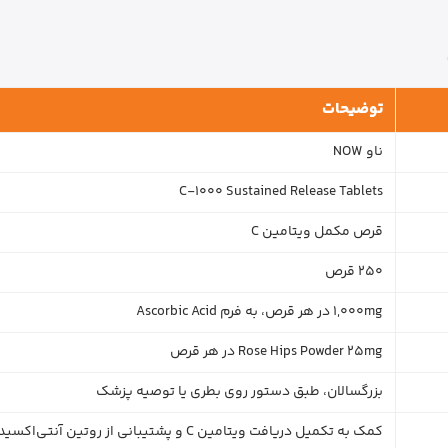
توضیحات
ناو NOW
C-1000 Sustained Release Tablets
قرص مکمل ویتامین C
250 قرص
1,000mg در هر قرص، به فرم Ascorbic Acid
Rose Hips Powder 25mg در هر قرص
بزرگسالان، طبق دستور روی بطری یا توصیه پزشک
کمک به تکمیل دریافت ویتامین C و پشتیبانی از روتین آنتی‌اکسیدانی بدن