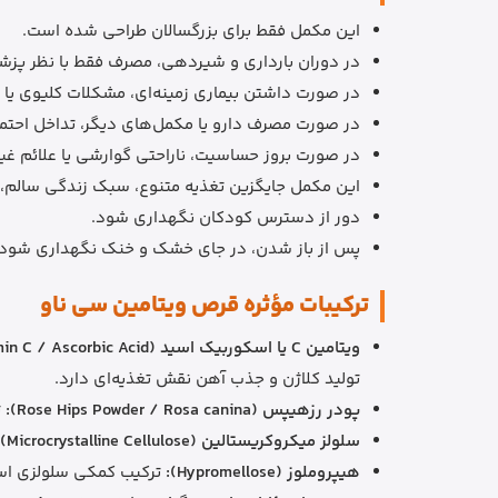
این مکمل فقط برای بزرگسالان طراحی شده است.
در دوران بارداری و شیردهی، مصرف فقط با نظر پزش
در صورت داشتن بیماری زمینه‌ای، مشکلات کلیوی یا
در صورت مصرف دارو یا مکمل‌های دیگر، تداخل احتمال
در صورت بروز حساسیت، ناراحتی گوارشی یا علائم غی
این مکمل جایگزین تغذیه متنوع، سبک زندگی سالم، 
دور از دسترس کودکان نگهداری شود.
پس از باز شدن، در جای خشک و خنک نگهداری شود.
ترکیبات مؤثره قرص ویتامین سی ناو
ویتامین C یا اسکوربیک اسید (Vitamin C / Ascorbic Acid):
تولید کلاژن و جذب آهن نقش تغذیه‌ای دارد.
پودر رزهیپس (Rose Hips Powder / Rosa canina):
تر
سلولز میکروکریستالین (Microcrystalline Cellulose):
هیپروملوز (Hypromellose):
ترکیب کمکی سلولزی اس