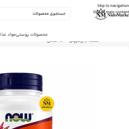
Skip to navigation
Skip to main content
Fatemeh
از تهران
ادو پرفیوم زنانه بورلی هیلز پولو کلاب رو
خرید کرد
9 دقیقه پیش
محصولات پوستی
مواد غذا
شما اینجا هستید
خانه
|
محصولات بهداشتی
|
مکمل‌ها
|
آهسته با رزهیپس – 250 عددی