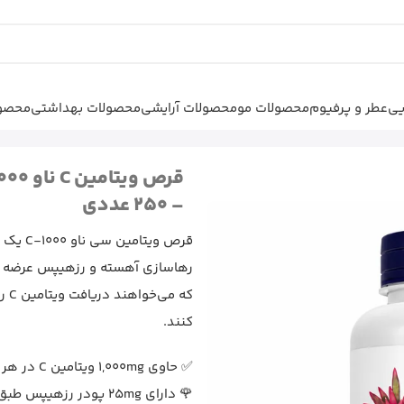
یی
عطر و پرفیوم
محصولات مو
محصولات آرایشی
محصولات بهداشتی
محصول
قرص ویتامین C ناو C-1000 رهاسازی
– 250 عددی
رهاسازی آهسته و رزهیپس عرضه می
که 
کنند.
✅ حاوی 1,000mg ویتامین C در هر قرص
🌹 دارای 25mg پودر رزهیپس طبق اطلاعات رسمی NOW