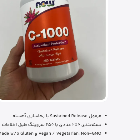
فرمول Sustained Release یا رهاسازی آهسته
بسته‌بندی 250 عددی با 250 سروینگ طبق اطلاعات رسمی برند
Vegan / Vegetarian، Non-GMO و Made w/o Gluten طبق صفحه NOW