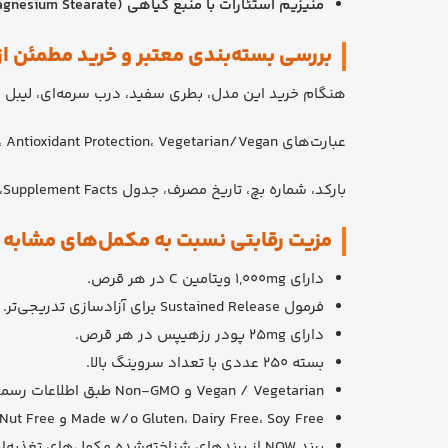
منیزیم استئارات با منبع گیاهی (Magnesium Stearate):
بررسی بسته‌بندی معتبر و خرید مطمئن از
هنگام خرید این مدل، بطری سفید، درب سرمه‌ای، لیبل نارنجی، لوگوی NOW، عبارت C-1000، تعداد 250 Tablets و نوشت
عبارت‌های Sustained Release، Antioxidant Protection، Vegetarian/Vegan و Non-GMO نیز باید با نسخه نهایی تحویلی مطابقت داشته باشد.
بارکد، شماره بچ، تاریخ مصرف، جدول Supplement Facts، کیفیت چاپ و لیبل واردکننده در صورت وجود، باید قبل از ثبت نهایی بررسی شود.
مزیت رقابتی نسبت به مکمل‌های مشابه
دارای 1,000mg ویتامین C در هر قرص.
فرمول Sustained Release برای آزادسازی تدریجی‌تر.
دارای 25mg پودر رزهیپس در هر قرص.
بسته 250 عددی با تعداد سروینگ بالا.
Vegan / Vegetarian و Non-GMO طبق اطلاعات رسمی برند.
Made w/o Gluten، Dairy Free، Soy Free و Nut Free طبق اطلاعات NOW.
برند NOW از برندهای شناخته‌شده مکمل‌های تغذیه‌ای است.