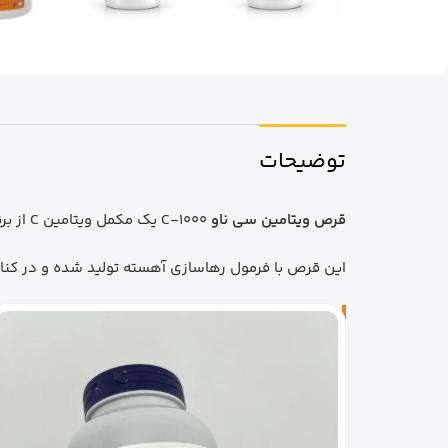
توضیحات
قرص ویتامین سی ناو
C-1000 یک مکمل ویتامین C از برند NOW است.
این قرص با فرمول رهاسازی آهسته تولید شده و در کنار ویتامین C، دارای پودر رزهیپس نیز هست. بسته‌بندی این مدل 250 عددی است و برای مصرف 