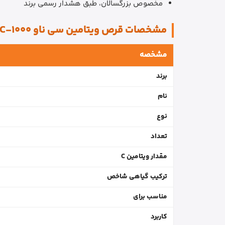
مخصوص بزرگسالان، طبق هشدار رسمی برند
مشخصات قرص ویتامین سی ناو C-1000
مشخصه
برند
نام
نوع
تعداد
مقدار ویتامین C
ترکیب گیاهی شاخص
مناسب برای
کاربرد