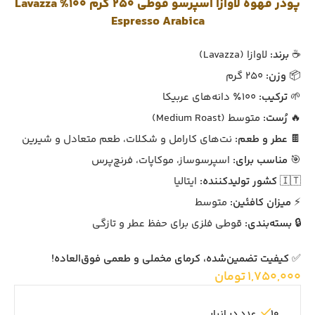
پودر قهوه لاوازا اسپرسو قوطی 250 گرم 100% Lavazza
Espresso Arabica
☕
برند:
لاوازا (Lavazza)
📦
وزن:
250 گرم
🌱
ترکیب:
100٪ دانه‌های عربیکا
🔥
رُست:
متوسط (Medium Roast)
🍫
عطر و طعم:
نت‌های کارامل و شکلات، طعم متعادل و شیرین
🎯
مناسب برای:
اسپرسوساز، موکاپات، فرنچ‌پرس
🇮🇹
کشور تولیدکننده:
ایتالیا
⚡
میزان کافئین:
متوسط
🔒
بسته‌بندی:
قوطی فلزی برای حفظ عطر و تازگی
✅
کیفیت تضمین‌شده، کرمای مخملی و طعمی فوق‌العاده!
1,750,000
تومان
10 عدد در انبار