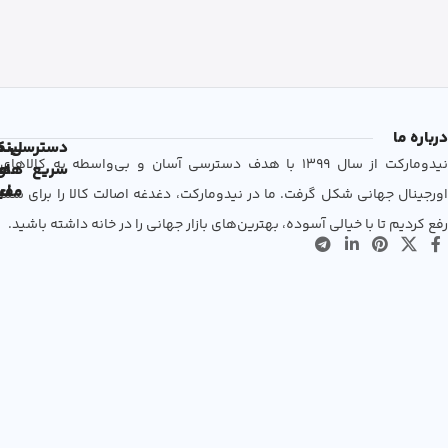
درباره ما
دسترسی
لین
نم
نیدومارکت از سال 1399 با هدف دسترسی آسان و بی‌واسطه به کالاهای
سریع
های
ها
مفی
اع
اورجینال جهانی شکل گرفت. ما در نیدومارکت، دغدغه اصالت کالا را برای شما
رفع کردیم تا با خیالی آسوده، بهترین‌های بازار جهانی را در خانه داشته باشید.