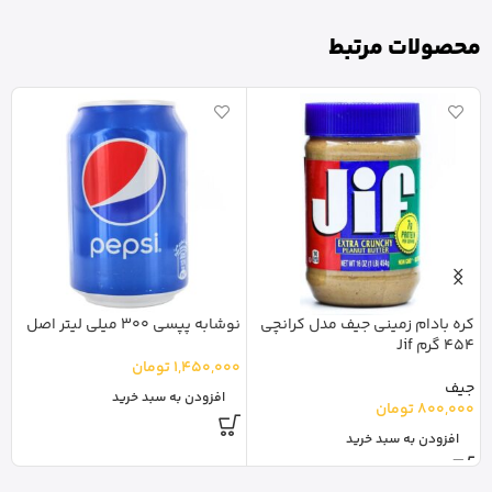
محصولات مرتبط
کره بادام زمینی جیف مدل کرانچی
نوشابه پپسی 300 میلی لیتر اصل
454 گرم Jif
گ
1,450,000
تومان
جیف
تا
افزودن به سبد خرید
800,000
تومان
0
افزودن به سبد خرید