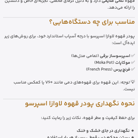
قهوه
تلخی ملایمی
دارد و به دلیل کرمای مخملی، تجربه‌ای خاص و دلنشین
را ارائه می‌دهد.
مناسب برای چه دستگاه‌هایی؟
پودر قهوه لاوازا اسپرسو با درجه آسیاب استاندارد خود، برای روش‌های زیر
ایده‌آل است:
✅
اسپرسوساز برقی
(تمامی مدل‌ها)
✅
موکاپات
(Moka Pot)
✅
فرنچ‌پرس
(French Press)
💡
توجه:
این قهوه برای قهوه‌های دمی مانند V60 یا کمکس مناسب
نیست.
نحوه نگهداری پودر قهوه لاوازا اسپرسو
برای حفظ کیفیت و عطر قهوه، نکات زیر را رعایت کنید:
🔸
نگهداری در جای خشک و خنک
🔸
بستن محکم درب قوطی پس از هر بار استفاده