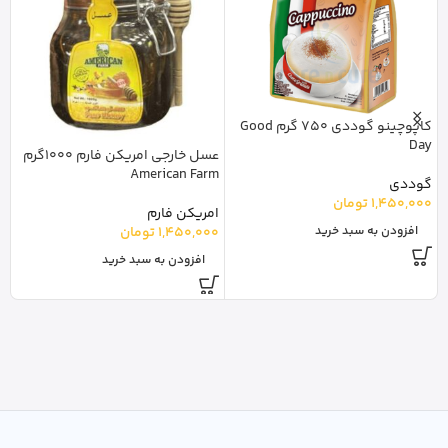
کاپوچینو گوددی 750 گرم Good
Day
عسل خارجی امریکن فارم 1000گرم
د
American Farm
گوددی
o
1,450,000
تومان
امریکن فارم
لا
1,450,000
تومان
افزودن به سبد خرید
0
افزودن به سبد خرید