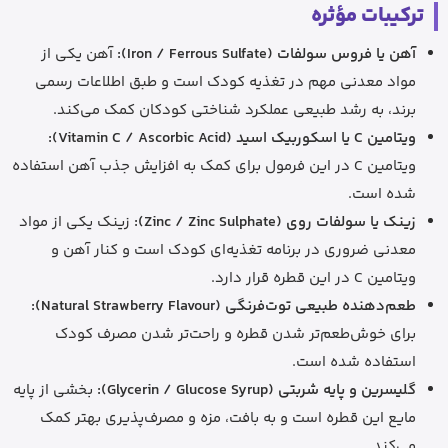
ترکیبات مؤثره
آهن یا فروس سولفات (Iron / Ferrous Sulfate):
آهن یکی از
مواد معدنی مهم در تغذیه کودک است و طبق اطلاعات رسمی
برند، به رشد طبیعی عملکرد شناختی کودکان کمک می‌کند.
ویتامین C یا اسکوربیک اسید (Vitamin C / Ascorbic Acid):
ویتامین C در این فرمول برای کمک به افزایش جذب آهن استفاده
شده است.
زینک یا سولفات روی (Zinc / Zinc Sulphate):
زینک یکی از مواد
معدنی ضروری در برنامه تغذیه‌ای کودک است و کنار آهن و
ویتامین C در این قطره قرار دارد.
طعم‌دهنده طبیعی توت‌فرنگی (Natural Strawberry Flavour):
برای خوش‌طعم‌تر شدن قطره و راحت‌تر شدن مصرف کودک
استفاده شده است.
گلیسرین و پایه شربتی (Glycerin / Glucose Syrup):
بخشی از پایه
مایع این قطره است و به بافت، مزه و مصرف‌پذیری بهتر کمک
می‌کند.