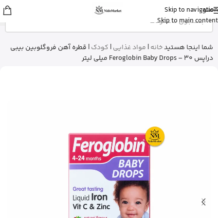
منو
Skip to navigation
شایلی
از تهران
Skip to main content
ژل شستشوی بدن ویکتوریا سکرت رو
خرید کرد
3 دقیقه پیش
شما اینجا هستید
خانه
|
مواد غذایی
|
کودک
|
قطره آهن فروگلوبین بیبی
دراپس Feroglobin Baby Drops – 30 میلی لیتر