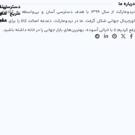
درباره ما
دسترسی
لین
نم
نیدومارکت از سال 1399 با هدف دسترسی آسان و بی‌واسطه به کالاهای
سریع
های
ها
مفی
اع
اورجینال جهانی شکل گرفت. ما در نیدومارکت، دغدغه اصالت کالا را برای شما
رفع کردیم تا با خیالی آسوده، بهترین‌های بازار جهانی را در خانه داشته باشید.