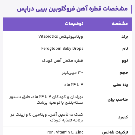
مشخصات قطره آهن فروگلوبین بیبی دراپس
مشخصه
توضیحات
برند
ویتابیوتیکس Vitabiotics
نام
Feroglobin Baby Drops
نوع
قطره مکمل آهن کودک
حجم
30 میلی‌لیتر
رده سنی
4 تا 24 ماه
نوزادان و کودکان 4 تا 24 ماه، طبق دستور
مناسب برای
بسته‌بندی یا توصیه پزشک
کمک به تأمین آهن، ویتامین C و زینک در
کاربرد
برنامه تغذیه کودک
ترکیبات شاخص
Iron، Vitamin C، Zinc