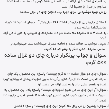
بسته‌بندی اقتصادی:
ارائه در بسته‌بندی 500 گرمی که مناسب استفاده
مداوم در منزل یا محیط کار است.
روش تهیه نوشیدنی:
برای تهیه یک فنجان چای دو غزال ساده:
2 قاشق چای‌خوری از چای در 150 تا 200 میلی‌لیتر آب جوش (حدود 90 درجه
سانتیگراد) ریخته شود.
به مدت 3 تا 5 دقیقه دم داده شود تا عصاره‌های طبیعی به طور کامل آزاد
گردد.
سپس نوشیدنی صاف شده و آماده مصرف می‌باشد؛ شما می‌توانید بر
اساس سلیقه، کمی شکر یا لیمو اضافه کنید.
سوال و جواب پرتکرار درباره چای دو غزال ساده
500 گرم:
سوال:
چای دو غزال ساده 500 گرم چیست؟
پاسخ:
این محصول یک چای
سیاه طبیعی است که از برگ‌های برگزیده بدون افزودنی‌های ادویه‌ای تهیه
شده و طعم اصلی چای را به شما ارائه می‌دهد. 🍃
سوال:
آیا این چای شامل هیچ ادویه‌ای نیست؟
پاسخ:
بله، این محصول به
صورت ساده و بدون ادویه‌های اضافی تهیه شده تا طعم طبیعی چای حفظ
شود. ✅
سوال:
بهترین روش برای دم کردن این چای چیست؟
پاسخ:
2 قاشق