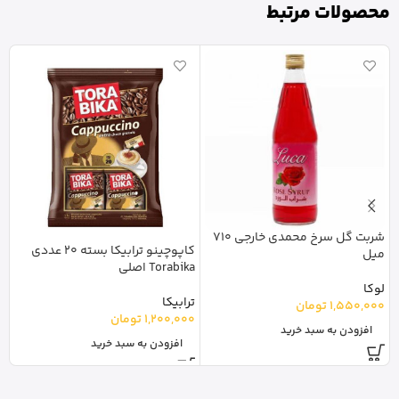
محصولات مرتبط
شربت گل سرخ محمدی خارجی 710
کاپوچینو ترابیکا بسته 20 عددی
میل
ل
Torabika اصلی
لوکا
ر
ترابیکا
1,550,000
تومان
0
1,200,000
تومان
افزودن به سبد خرید
افزودن به سبد خرید