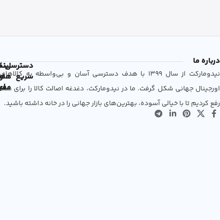
درباره ما
دسترسی
لین
نم
نیدومارکت از سال 1399 با هدف دسترسی آسان و بی‌واسطه به کالاهای
سریع
های
ها
مفی
اع
اورجینال جهانی شکل گرفت. ما در نیدومارکت، دغدغه اصالت کالا را برای شما
رفع کردیم تا با خیالی آسوده، بهترین‌های بازار جهانی را در خانه داشته باشید.