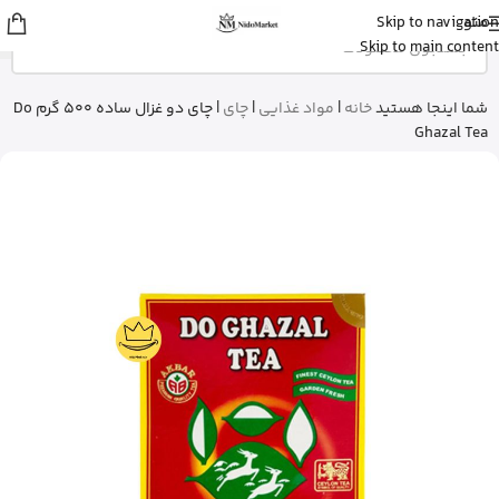
منو
Skip to navigation
شایلی
از تهران
Skip to main content
ژل شستشوی بدن ویکتوریا سکرت رو
خرید کرد
3 دقیقه پیش
شما اینجا هستید
خانه
|
مواد غذایی
|
چای
|
چای دو غزال ساده 500 گرم Do
Ghazal Tea