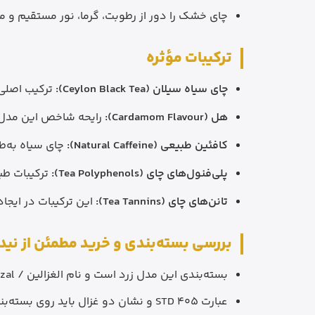
چای خشک را دور از رطوبت، گرما، نور مستقیم و م
ترکیبات مؤثره
چای سیاه سیلان (Ceylon Black Tea):
ترکیب اصلی 
هل (Cardamom Flavour):
رایحه شاخص این مدل ا
کافئین طبیعی (Natural Caffeine):
چای سیاه به‌طو
پلی‌فنول‌های چای (Tea Polyphenols):
ترکیبات طب
تانن‌های چای (Tea Tannins):
این ترکیبات در ایجا
بررسی بسته‌بندی و خرید مطمئن از نی
بسته‌بندی این مدل زرد است و نام الغزالین / Do Ghazal روی بخش جلویی دیده می‌شود.
عبارت STD 405 و نشان دو غزال باید روی بسته‌بندی قابل مشاهده باشد.