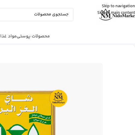
Skip to navigation
Skip to main content
Fatemeh
از تهران
ادو پرفیوم زنانه بورلی هیلز پولو کلاب رو
خرید کرد
9 دقیقه پیش
محصولات پوستی
مواد غذا
شما اینجا هستید
خانه
|
مواد غذایی
|
چای
|
چای دوغزال با طعم هل 5 – 500