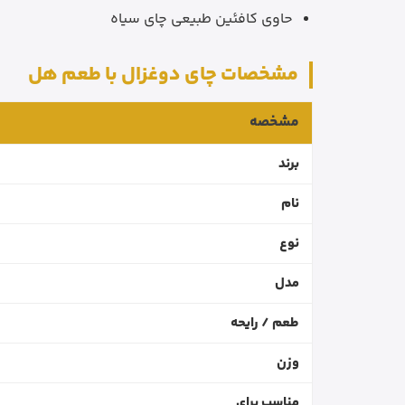
حاوی کافئین طبیعی چای سیاه
مشخصات چای دوغزال با طعم هل
مشخصه
برند
نام
نوع
مدل
طعم / رایحه
وزن
مناسب برای