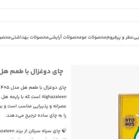
یی
عطر و پرفیوم
محصولات مو
محصولات آرایشی
محصولات بهداشتی
محصول
STD 40 گرم
چای دوغزال با طعم هل STD 405 – 500 گر
Alghazaleen است که با ر
عصرانه و پذیرایی مناسب است و بر
را به چای ساده ترجیح می‌دهند.
🍃 چای سیاه سیلان از برند Do Ghazal / Alghazaleen