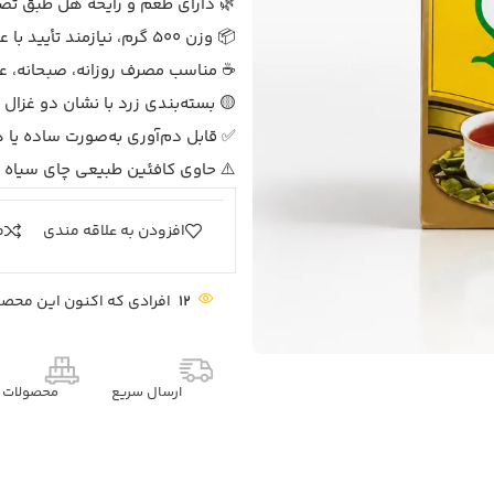
🌿 دارای طعم و رایحه هل طبق تصو
📦 وزن 500 گرم، نیازمند تأیید با عکس واضح پشت بسته
☕ مناسب مصرف روزانه، صبحانه، عص
🟡 بسته‌بندی زرد با نشان دو غزال
✅ قابل دم‌آوری به‌صورت ساده یا ه
⚠️ حاوی کافئین طبیعی چای سیاه
افزودن به علاقه مندی
م
12
افرادی که اکنون این محصول
ارسال سریع
محصولات م