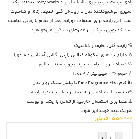
بادی میست جاپنیز چری بلاسام از برند Bath & Body Works یک
اسپری خوشبوکننده بدن با رایحه‌ای گلی، لطیف، زنانه و کلاسیک
است. این رایحه برای استفاده روزانه، بعد از حمام یا زمانی مناسب
است که بویی سبک‌تر از عطرهای سنگین می‌خواهید.
🌸 رایحه گلی، لطیف و کلاسیک
🍐 دارای نت‌های شکوفه گیلاس ژاپنی، گلابی آسیایی و میموزا
🤍 همراه با رایحه یاس سفید و چوب صندل ملایم
💧 حجم 236 میلی‌لیتر / 8 fl oz
🌬️ فرم Fine Fragrance Mist با پخش سبک روی بدن
👜 مناسب استفاده روزانه، بعد از حمام یا تمدید رایحه
⚠️ فقط برای استعمال خارجی؛ از تماس با چشم و پوست
تحریک‌شده خودداری شود
1,550,000
تومان
+
-