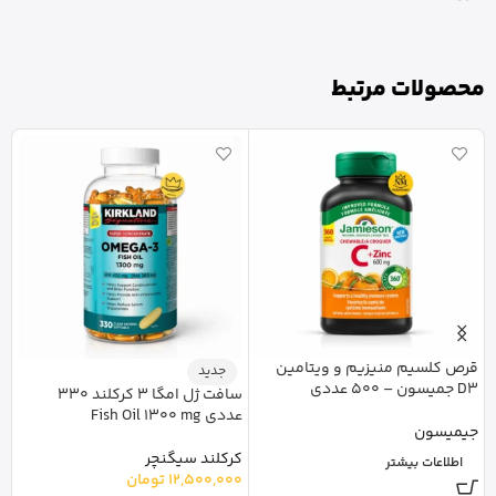
محصولات مرتبط
قرص کلسیم منیزیم و ویتامین
جدید
D3 جمیسون – 500 عددی
سافت ژل امگا 3 کرکلند 330
ک
عددی Fish Oil 1300 mg
30عددی
جیمیسون
کرکلند سیگنچر
و
اطلاعات بیشتر
12,500,000
تومان
0