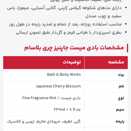
دارای نت‌های شکوفه گیلاس ژاپنی، گلابی آسیایی، میموزا، یاس
سفید و چوب صندل
مناسب استفاده روزانه، بعد از حمام و تمدید رایحه در طول روز
بطری اسپری‌دار با طراحی قرمز و گل‌دار طبق تصویر ارسالی
مشخصات بادی میست جاپنیز چری بلاسام
مشخصه
توضیحات
برند
Bath & Body Works
نام
Japanese Cherry Blossom
نوع
بادی میست / Fine Fragrance Mist
حجم
236ml / 8 fl oz
رایحه
گلی، لطیف، میوه‌ای ملایم، چوبی و کلاسیک