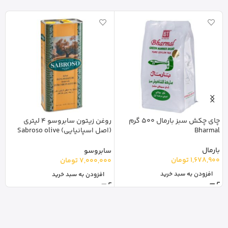
چای چکش سبز بارمال 500 گرم
روغن زیتون سابروسو 4 لیتری
Bharmal
(اصل اسپانیایی) Sabroso olive
م
oil
بارمال
ل
سابروسو
1,678,900
تومان
0
7,000,000
تومان
افزودن به سبد خرید
افزودن به سبد خرید