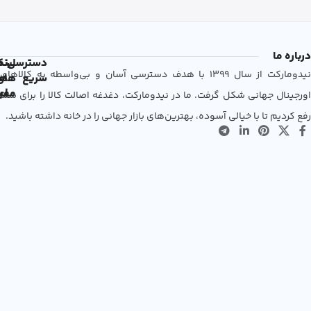
درباره ما
دسترسی
لین
نم
نیدومارکت از سال 1399 با هدف دسترسی آسان و بی‌واسطه به کالاهای
سریع
های
ها
مفی
اع
اورجینال جهانی شکل گرفت. ما در نیدومارکت، دغدغه اصالت کالا را برای شما
رفع کردیم تا با خیالی آسوده، بهترین‌های بازار جهانی را در خانه داشته باشید.