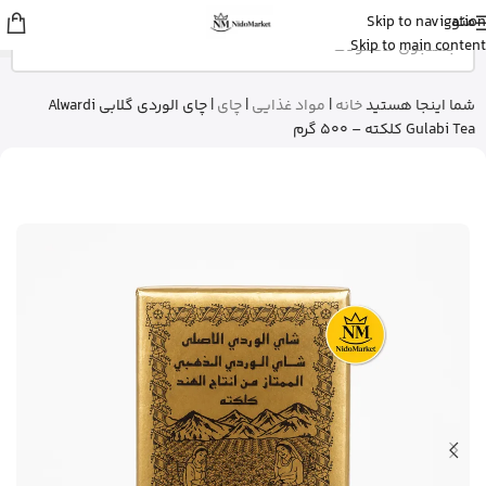
منو
Skip to navigation
علی
از ساری
Skip to main content
بالم سیکاپلاست لاروش پوزای رو خرید
کرد
15 دقیقه پیش
شما اینجا هستید
خانه
|
مواد غذایی
|
چای
|
چای الوردی گلابی Alwardi
Gulabi Tea کلکته – 500 گرم