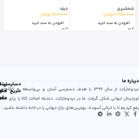
o
شمشیری
جیف
لا
1,450,000
تومان
800,000
تومان
0
افزودن به سبد خرید
افزودن به سبد خرید
درباره ما
دسترسی
لین
نم
نیدومارکت از سال 1399 با هدف دسترسی آسان و بی‌واسطه به کالاهای
سریع
های
ها
مفی
اع
اورجینال جهانی شکل گرفت. ما در نیدومارکت، دغدغه اصالت کالا را برای شما
رفع کردیم تا با خیالی آسوده، بهترین‌های بازار جهانی را در خانه داشته باشید.