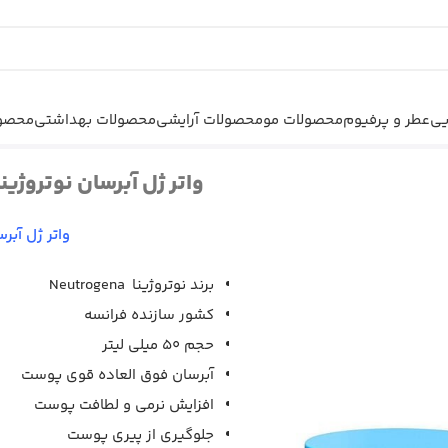
یی
عطر و پرفیوم
محصولات مو
محصولات آرایشی
محصولات بهداشتی
محصول
ا مدل Hydro Boost
واتر ژل آبرسان نوتروژینا مدل ost
واتر ژل آبرسان ن
برند نوتروژینا Neutrogena
کشور سازنده فرانسه
حجم 50 میلی لیتر
آبرسان فوق العاده قوی پوست
افزایش نرمی و لطافت پوست
جلوگیری از پیری پوست