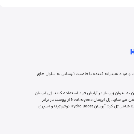
اسید هیالورونیک و مواد هیدراته کننده با خاصیت آبرسانی به سلول های
ی از خانم ها از آن به عنوان زیرساز در آرایش خود استفاده کنند. ژل آبرسان
نوتروژینا نه تنها باعث مسدود شدن منافذ پوست شما نمیشود بلکه استفاده مداوم و پیوسته از آن پوست شما را در برابر هر نوع خشکی ایمن می سازد. ژل ابرسان Neutrogena از پوست در برابر
عوامل بیرونی مانند آلودگی هوا محافظت مینماید. جهت اثربخشی بیشتر میتوانید در کنار این واتر ژل آبرسان از محصولات دیگر برند نوتروژینا شامل ژل کرم آبرسان Hydro Boost نوتروژینا و اسپری