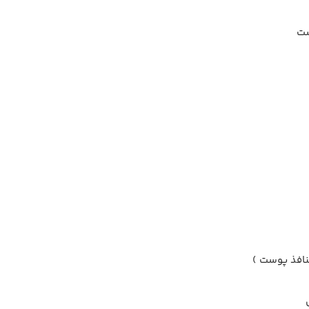
ست
نافذ پوست )