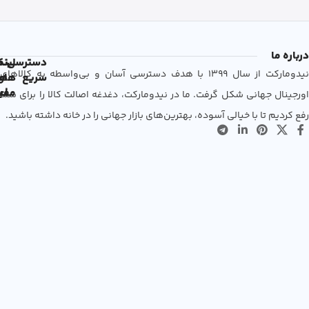
درباره ما
دسترسی
لین
نم
نیدومارکت از سال 1399 با هدف دسترسی آسان و بی‌واسطه به کالاهای
سریع
های
ها
مفی
اع
اورجینال جهانی شکل گرفت. ما در نیدومارکت، دغدغه اصالت کالا را برای شما
رفع کردیم تا با خیالی آسوده، بهترین‌های بازار جهانی را در خانه داشته باشید.