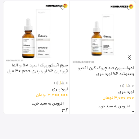
سرم آسکوربیک اسید 8% و آلفا
امولسیون ضد چروک گرن اکتیو
ک
آربوتین 2% اوردینری حجم 30 میل
رتینوئید 2% اوردینری
ا
(1)
5.0
5.0
(1)
ا
اوردینری
اوردینری
0
3,300,000
تومان
3,000,000
تومان
افزودن به سبد خرید
افزودن به سبد خرید