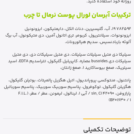
روزانه خود استفاده کنید.
ترکیبات آبرسان لورال پوست نرمال تا چرب
782592 19، آب، گلیسیرین، دنات الکل، دایمتیکون، ایزونونیل
ایزونونوات، سیلانتریول، کربومر، تری اتانول آمین، دی متیکونول، آب برگ
آلوئه باربادنسیس، سدیم هیالورونات،
سیلیکا دی متیل سیلیلات سیلیلات، دی متیل سیلیکات دی، دی متیل
سیلیکات دی busoides عصاره، کاپریلیل گلیکول، تتراسدیم EDTA، اسید
سیتریک، صمغ بیوساکارید 1، صمغ زانتان،
پانتنول، منتوکسی پروپاندیول، اتیل هگزیل پالمیتات، بوتیلن گلیکول،
هگزیلن گلیکول، توکوفرول، پتاسیم سوربیک سوربیک، پتاسیم سورباتیل
پارازوفن، sin, CI 42090 / آبی 1، لینالول، لیمونن، عطر / عطر، (F.I.L.
B201630 / 1)
توضیحات تکمیلی