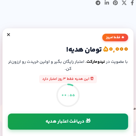
×
🔥 فقط امروز
50,000
تومان هدیه!
با عضویت در
نیدومارکت
، اعتبار رایگان بگیر و اولین خریدت رو ارزون‌تر
کن.
⏰ این هدیه فقط 3 روز اعتبار دارد
00
:
55
مسیرهای ارتباطی
شماره تماس: 09307165804
🎁 دریافت اعتبار هدیه
طراحی و توسعه توسط نیدومارکت