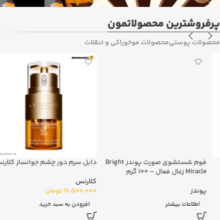
پرفروشترین محصولاتمون
محصولات پوستی
محصولات مو
خوراکی و تنقلات
فوم شستشوی صورت پوندز Bright
دابل سرم دور چشم جوانساز کلارنس
Miracle زغال فعال – 100 گرم
کلارنس
پوندز
16,500,000
تومان
اطلاعات بیشتر
افزودن به سبد خرید