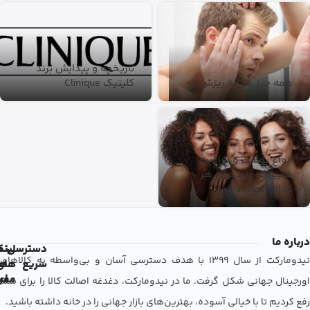
تاریخچه و پیدایش برند
همه چیز درباره ریزش مو
کلینیک Clinique
انواع پوست و مراقبت
هایی که باید برای هر
کدام انجام داد
درباره ما
دسترسی
لین
نم
نیدومارکت از سال 1399 با هدف دسترسی آسان و بی‌واسطه به کالاهای
سریع
های
ها
مفی
اع
اورجینال جهانی شکل گرفت. ما در نیدومارکت، دغدغه اصالت کالا را برای شما
رفع کردیم تا با خیالی آسوده، بهترین‌های بازار جهانی را در خانه داشته باشید.