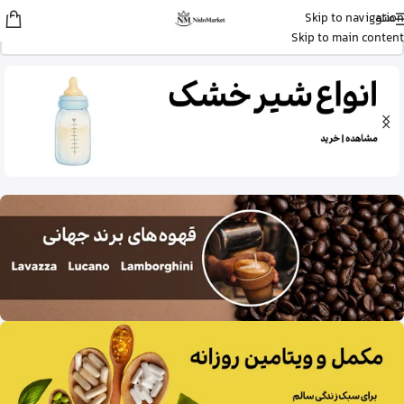
منو
Skip to navigation
زهرا
از گرگان
Skip to main content
کپسول پریورین بایر آلمان رو خرید کرد
20 دقیقه پیش