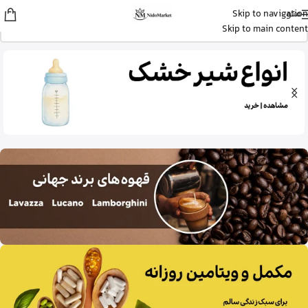
منو
Skip to navigation
عسل
از تهران
Skip to main content
استیک ضد آفتاب نامرئی ایزدین رو خرید
کرد
13 دقیقه پیش