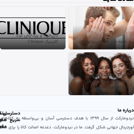
تاریخچه و پیدایش برند
همه چیز درباره ریزش مو
کلینیک Clinique
انواع پوست و مراقبت
هایی که باید برای هر
کدام انجام داد
درباره ما
دسترسی
لین
نم
نیدومارکت از سال 1399 با هدف دسترسی آسان و بی‌واسطه به کالاهای
سریع
های
ها
مفی
اع
اورجینال جهانی شکل گرفت. ما در نیدومارکت، دغدغه اصالت کالا را برای شما