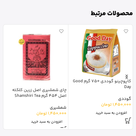
محصولات مرتبط
کاپوچینو گوددی 750 گرم Good
Day
چای شمشیری اصل زرین کلکته
اصل 454 گرم Shamshiri Tea
r
گوددی
1,450,000
تومان
شمشیری
ل
1,450,000
تومان
0
افزودن به سبد خرید
افزودن به سبد خرید