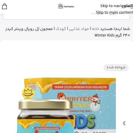
منو
Skip to navigation
Fatemeh
از تهران
Skip to main content
ادو پرفیوم زنانه بورلی هیلز پولو کلاب رو
خرید کرد
9 دقیقه پیش
شما اینجا هستید
خانه
|
مواد غذایی
|
کودک
|
معجون ژل رویال وینتر کیدز
240 گرم Winter Kids
فروخته شده