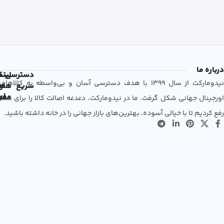
درباره ما
دسترسی
لین
نم
نیدومارکت از سال 1399 با هدف دسترسی آسان و بی‌واسطه به کالاهای
سریع
های
ها
مفی
اع
اورجینال جهانی شکل گرفت. ما در نیدومارکت، دغدغه اصالت کالا را برای شما
رفع کردیم تا با خیالی آسوده، بهترین‌های بازار جهانی را در خانه داشته باشید.