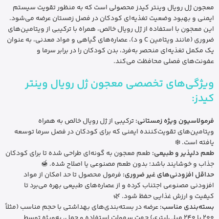
معجون ژل رویال وینتر کیدز محصولی است که به منظور تقویت سیستم
ایمنی و بهبود وضعیت تغذیه‌ای کودکان در فصل زمستان عرضه می‌شود.
این معجون با استفاده از ژل رویال خالص، همراه با ترکیبی از ویتامین‌های
ضروری (مانند ویتامین C و د)، عصاره‌های گیاهی و مواد معدنی، به عنوان
یک مکمل تغذیه‌ای منحصر به‌فرد، بدن کودکان را در برابر سرما و
عفونت‌های فصلی محافظت می‌کند.
ویژگی‌های تخصصی معجون ژل رویال وینتر
کیدز:
فرمولاسیون ویژه زمستانی:
ترکیبی از ژل رویال خالص به همراه
ویتامین‌های تقویت‌کننده ایمنی که برای کودکان در فصل سرما توسعه
یافته است. ❄️
طعم دلپذیر و طبیعی:
طعم معجون به گونه‌ای طراحی شده تا برای کودکان
جذاب و خوشایند باشد؛ بدون طعم مصنوعی یا اصلاح شده. 🍯
حداقل افزودنی‌های غیر ضروری:
فرمول محصول تا حد امکان از مواد
افزودنی مصنوعی اجتناب کرده و از عصاره‌های طبیعی بهره می‌برد تا
کیفیت و ارزش غذایی حفظ شود. 🌿
بسته‌بندی مناسب:
عرضه در بسته‌بندی‌های بهداشتی با حجم مناسب (مثلاً
200 یا 240 میلی‌لیتری) جهت سهولت استفاده و حمل، به‌ویژه توسط