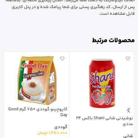
اصالت نیدومارکت به دست شما می‌رسد. امکان پیگیری لحظه‌ای: بلافاصله
پس از ارسال، کد رهگیری پستی برای شما پیامک شده و در پنل کاربری
قابل مشاهده است.
محصولات مرتبط
کاپوچینو گوددی 750 گرم Good
Day
نوشیدنی شانی Shani باکس 24
عددی
گوددی
1,450,000
تومان
شر
شانی