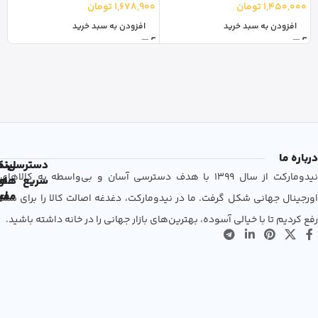
1,450,000
تومان
1,678,900
تومان
0
افزودن به سبد خرید
افزودن به سبد خرید
درباره ما
دسترسی
لین
نم
نیدومارکت از سال 1399 با هدف دسترسی آسان و بی‌واسطه به کالاهای
سریع
های
ها
مفی
اع
اورجینال جهانی شکل گرفت. ما در نیدومارکت، دغدغه اصالت کالا را برای شما
رفع کردیم تا با خیالی آسوده، بهترین‌های بازار جهانی را در خانه داشته باشید.