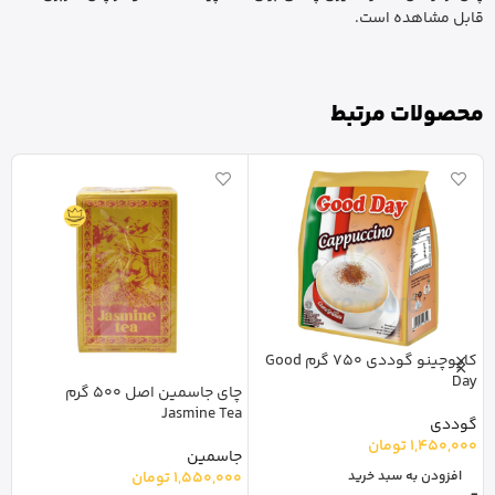
قابل مشاهده است.
محصولات مرتبط
کاپوچینو گوددی 750 گرم Good
Day
چای جاسمین اصل 500 گرم
Jasmine Tea
گوددی
il
1,450,000
تومان
جاسمین
س
1,550,000
تومان
افزودن به سبد خرید
0