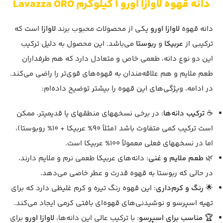
دانه قهوه لاوازا اورو 1 کیلوگرم Lavazza ORO
دانه قهوه
لاوازا اورو
یکی از محصولات محبوب برند
لاوازا
است که
ترکیبی از
عربیکا
و
ربوستا
می‌باشد. این محصول به دلیل ترکیب
این دو نوع دانه، طعمی خاص و متعادل دارد که هم طرفداران
طعم ملایم و هم علاقه‌مندان به قهوه‌های قوی‌تر را راضی می‌کند.
در ادامه، ویژگی‌های این قهوه را بیشتر توضیح داده‌ام:
☕
ترکیب دانه‌ها
: در برخی نسخههای منطقهای یا قدیمیتر، ممکن
است ترکیب کمی متفاوت باشد (مثلاً 90% عربیکا + 10% روبوستا)،
اما در نسخههای فعلی معمولاً 100% عربیکا است.
🌿
طعم ملایم و غنی
: دانه‌های عربیکا طعمی نرم و ملایم دارند،
در حالی که ربوستا به قهوه قدرت و عطر خاصی می‌دهد.
🌟
رنگ و کرم‌داری
: این قهوه رنگ تیره و کرم غلیظی دارد که برای
تهیه اسپرسو و نوشیدنی‌های قهوه‌ای بافتی کرمی ایجاد می‌کند.
🏆
مناسب برای اسپرسو
: با ترکیب عالی این دانه‌ها،
لاوازا اورو
برای