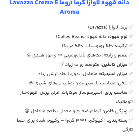
دانه قهوه لاوازا کرما آروما Lavazza Crema E
Aroma
✅
برند:
لاوازا (Lavazza)
✅
نوع قهوه:
دانه قهوه (Coffee Beans)
✅
ترکیب:
60% روبوستا + 40% عربیکا
✅
طعم و رایحه:
نت‌های بادام‌زمینی 🥜 و جوز هندی 🌰
✅
میزان کافئین:
متوسط رو به زیاد ⚡
✅
میزان اسیدیته:
متعادل، بدون ایجاد ترشی زیاد
✅
تلخی:
متناسب با اسپرسو و نوشیدنی‌های شیری ☕
✅
مناسب برای:
اسپرسوساز، موکاپات، فرنچ پرس، قهوه‌ساز
اتوماتیک
✅
ویژگی خاص:
کرمای ضخیم و مخملی، طعم متعادل 😍
✅
بسته‌بندی:
1 کیلوگرم (1000 گرم) – وکیوم شده برای حفظ
تازگی