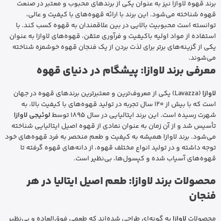
برند قهوه لاوازا نیز به عنوان یکی از برندهای محبوب و معتبر در صنعت
قهوه شناخته می‌شود. این برند با ارائه قهوه‌های با کیفیت و عالی،
توانسته است محبوبیت بالایی در بین علاقمندان به قهوه کسب کند. با
استفاده از مواد اولیه باکیفیت و فرآوری متقن، قهوه‌های لاوازا به عنوان
یکی از گزینه‌های برتر برای لذت بردن از یک فنجان قهوه خوشمزه شناخته
می‌شوند.
معرفی برند لاوازا: پیشگام در دنیای قهوه
لاوازا
(Lavazza) یکی از معروف‌ترین و معتبرترین برندهای قهوه در جهان
است که با بیش از 120 سال تجربه در تولید قهوه‌های با کیفیت بالا، به
شهرت رسیده است. این برند ایتالیایی در سال 1895 توسط
لوئیجی لاوازا
تأسیس شد و از آن زمان به عنوان نمادی از قهوه اصیل ایتالیایی شناخته
می‌شود. برند لاوازا همیشه به کیفیت و طعم منحصر به فرد قهوه‌های خود
توجه داشته و در تولید انواع مختلف قهوه، از دانه‌های قهوه گرفته تا
قهوه‌های آسیاب شده و کپسول‌ها، بی‌نظیر است.
محصولات برند لاوازا: طعم اصیل ایتالیا در هر
فنجان
محصولات
لاوازا
به گونه‌ای طراحی شده‌اند که طعمی فوق‌العاده و بی‌نظیر