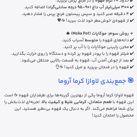
✔️ حدود
20 گرم قهوه
را در فرنچ پرس بریزید.
✔️
300 میلی‌لیتر آب داغ (90-95 درجه سانتی‌گراد)
اضافه کنید.
✔️ 4 دقیقه صبر کنید و سپس پیستون فرنچ پرس را فشار دهید.
✔️ از قهوه‌ی خوش‌عطر خود لذت ببرید! ☕💖
🔹
روش سوم: موکاپات (Moka Pot) 🔥
✔️ دانه‌های قهوه را
متوسط
آسیاب کنید.
✔️ مخزن پایینی موکاپات را با آب پر کنید.
✔️ فیلتر قهوه را با پودر قهوه پر کرده و دستگاه را روی حرارت بگذارید.
✔️ بعد از جوش آمدن آب، قهوه به قسمت بالایی منتقل می‌شود.
✔️ قهوه را در فنجان بریزید و میل کنید! ☕👌
🎯
جمع‌بندی لاوازا کرما آروما
قهوه لاوازا کرما آروما یکی از بهترین گزینه‌ها برای طرفداران قهوه ☕ است.
این قهوه با
طعم متعادل، کرمایی غلیظ و کیفیت بالا،
تجربه‌ای لذت‌بخش را
برای شما فراهم می‌کند. اگر به دنبال یک قهوه بی‌نظیر هستید، این
محصول را امتحان کنید!