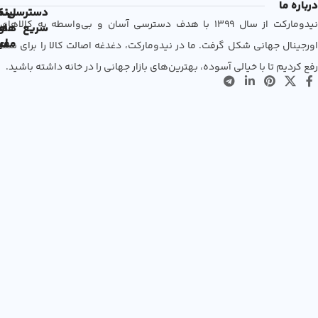
درباره ما
دسترسی
لین
نم
نیدومارکت از سال 1399 با هدف دسترسی آسان و بی‌واسطه به کالاهای
سریع
های
ها
مفی
اع
اورجینال جهانی شکل گرفت. ما در نیدومارکت، دغدغه اصالت کالا را برای شما
رفع کردیم تا با خیالی آسوده، بهترین‌های بازار جهانی را در خانه داشته باشید.