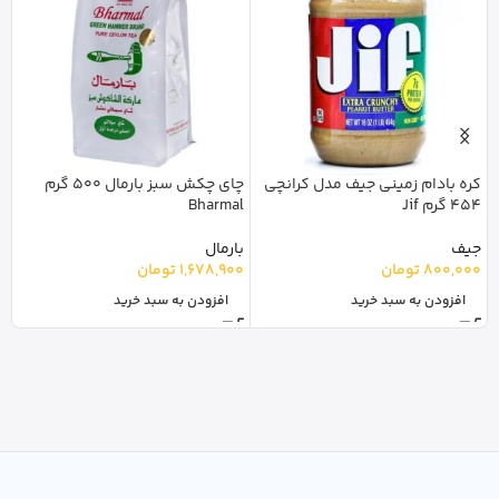
y
کره بادام زمینی جیف مدل کرانچی
چای چکش سبز بارمال 500 گرم
454 گرم Jif
Bharmal
گ
0
جیف
بارمال
800,000
تومان
1,678,900
تومان
افزودن به سبد خرید
افزودن به سبد خرید