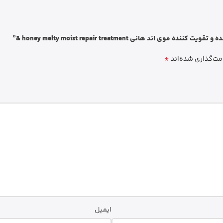
انی honey melty moist repair treatment &”
*
مت‌گذاری شده‌اند
ایمیل