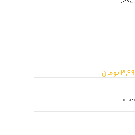
یی مضر
3,99
تومان
قايسه