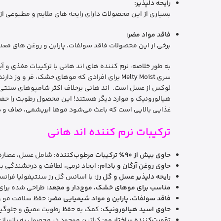
رایحه دلپذیر:
بسیاری از این محصولات دارای رایحه های ملایم و مطبوعی ا
فاقد مواد مضر:
برخی از این محصولات فاقد سولفات، پارابن و روغن های معد
به طور خلاصه، نرم کننده های اند هانی با ترکیبات مغذی و 
هیالورونیک و موارد دیگر هستند! این محصول رطوبت را حفظ ک
غذایی بالایی است که باعث می‌شود موها ابریشمی، صاف و درخشان شوند. این محصول را با بقیه محصولا
ترکیبات نرم کننده اند هانی
حاوی بیش از ۹۰٪ ترکیبات مرطوب‌کننده
: شامل عسل، عصاره 
حاوی روغن آرگان و بادام
: ایجاد نرمی، لطافت و درخشندگی ب
رایحه دلپذیر عسل و گل رز
: با اسانس گل رز سنتیفولیا فرانس
مناسب برای موهای خشک، موج‌دار و مجعد
: طراحی شده برا
فاقد سولفات، پارابن و مواد شیمیایی مضر
: حفظ سلامت مو 
حاوی اسید هیالورونیک
: کمک به حفظ رطوبت عمیق و جلوگی
تقویت‌کننده ساختار مو
: کراتین موجود در محصول به بازساز