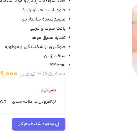
فاقد سولفات، پارابن و مواد شیمیا
حاوی اسید هیالورونیک
تقویت‌کننده ساختار مو
بافت سبک و کرمی
تغذیه عمیق موها
جلوگیری از شکنندگی و موخوره
ساخت ژاپن
445mL
9,000
4,165,800
تومان
ناموجود
افزودن به علاقه مندی
م
موجود شد، خبرم کن