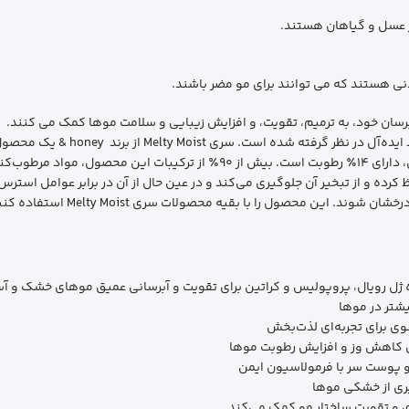
ز عسل و گیاهان هستند.
نی هستند که می توانند برای مو مضر باشند.
آبرسان خود، به ترمیم، تقویت، و افزایش زیبایی و سلامت موها کمک می کنند.
سری Melty Moist برای افرادی که موها
لوکس از عسل است. اند هانی برخلاف اکثر شامپوهای سنتی، دارای ۱۴٪ رطوبت است.
رده و از تبخیر آن جلوگیری می‌کند و در عین حال از آن در برابر عوامل است
ت سری Melty Moist استفاده کنید تا موهایتان صاف‌تر، نرم‌تر و بدون وز به نظر برسد.
ژل رویال، پروپولیس و کراتین برای تقویت و آبرسانی عمیق موهای خشک و آ
یشتر در موها
وی برای تجربه‌ای لذت‌بخش
ی کاهش وز و افزایش رطوبت موها
و پوست سر با فرمولاسیون ایمن
ری از خشکی موها
ی و تقویت ساختار مو کمک می‌کند