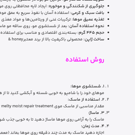
جلوگیری از شکنندگی و موخوره
: ایجاد لایه محافظتی روی م
بافت سبک و کرمی
: استفاده آسان با نفوذ سریع به عمق موه
تغذیه عمیق موها
: ترکیبات غنی از ویتامین‌ها و مواد مغذی 
نحوه استفاده آسان
: بعد از شستشوی مو، روی ساقه مو ماسا
حجم ۴۴۵ گرم
: بسته‌بندی اقتصادی و مناسب برای استفاده
ساخت ژاپن
: محصولی باکیفیت بالا از برند معتبرhoney &
روش استفاده
1.
شستشوی موها:
موهای خود را با شامپو به خوبی شسته و آبکشی کنید تا از ه
2.
استفاده از ماسک:
مقدار مناسبی از ماسک موی honey melty moist repair treatment & را روی ساقه موها و نوک موها بمالید.
3.
ماساژ:
ماسک را به آرامی روی موها ماساژ دهید تا به خوبی جذب شو
4.
مدت زمان:
اجازه دهید ماسک به مدت چند دقیقه روی موها بماند (معمولاً 2-3 دقیقه کافی اس