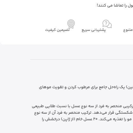
ل را تماشا می کنند!
تنوع
پشتیبانی سریع
تضیمین کیفیت
 و کراتین) یک راه‌حل جامع برای مرطوب کردن و تقویت موهای
کیبی منحصر به فرد از سه نوع عسل با نسبت طلایی طبیعی
 شکستگی قرار می‌دهد. ترکیب منحصر به فرد آن از سه نوع
عسل شامل ۶۰ عسل مانوکا (از نیوزیلند) است که رطوبت زیادی را فراهم می‌کند. 20 عسل گل رز (از بلغارستان) عطری دلپذیر ارائه می‌دهد و مو را تغذیه می‌کند. 20 عسل خام (از ژاپن) درخشش را