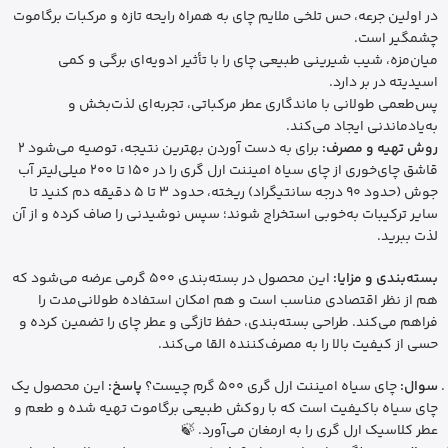
در اولین جرعه، حس تلخی ملایم چای به همراه رایحه تازه و مرکبات برگاموت
چشمگیر است.
میان‌مزه، شیب شیرینی طبیعی چای را با تأثیر ادویه‌ای برگی و کمی
اسیدیته در بر دارد.
پس‌طعمی طولانی با ماندگاری عطر مرکباتی، تجربه‌ای لذت‌بخش و
به‌یادماندنی ایجاد می‌کند.
روش تهیه و مصرف:
برای به دست آوردن بهترین نتیجه، توصیه می‌شود 2
قاشق چای‌خوری از چای سیاه امیننت ارل گری را در 150 تا 200 میلی‌لیتر آب
جوش (حدود 90 درجه سانتیگراد) ریخته، حدود 3 تا 5 دقیقه دم کنید تا
سایر ترکیبات به‌خوبی استخراج شوند؛ سپس نوشیدنی را صاف کرده و از آن
لذت ببرید.
بسته‌بندی و مزایا:
این محصول در بسته‌بندی 500 گرمی عرضه می‌شود که
هم از نظر اقتصادی مناسب است و هم امکان استفاده طولانی‌مدت را
فراهم می‌کند. طراحی بسته‌بندی، حفظ تازگی و عطر چای را تضمین کرده و
حسی از کیفیت بالا را به مصرف‌کننده القا می‌کند.
سوال:
چای سیاه امیننت ارل گری 500 گرم چیست؟
پاسخ:
این محصول یک
چای سیاه باکیفیت است که با روکش طبیعی برگاموت تهیه شده و طعم و
عطر کلاسیک ارل گری را به ارمغان می‌آورد. 🍃