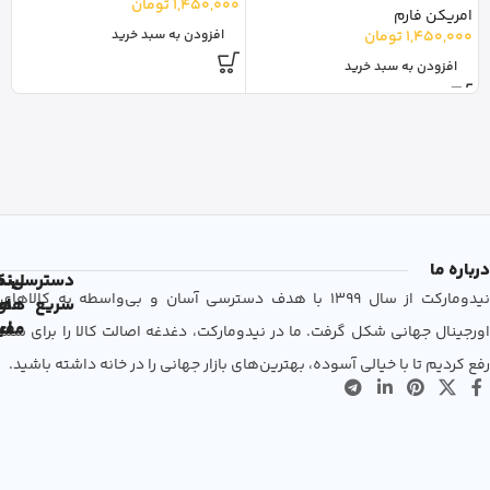
1,450,000
تومان
امریکن فارم
با
1,450,000
تومان
0
افزودن به سبد خرید
افزودن به سبد خرید
درباره ما
دسترسی
لین
نم
نیدومارکت از سال 1399 با هدف دسترسی آسان و بی‌واسطه به کالاهای
سریع
های
ها
مفی
اع
اورجینال جهانی شکل گرفت. ما در نیدومارکت، دغدغه اصالت کالا را برای شما
رفع کردیم تا با خیالی آسوده، بهترین‌های بازار جهانی را در خانه داشته باشید.