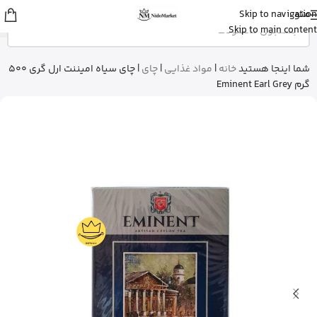
منو
Skip to navigation
Fatemeh
از تهران
Skip to main content
ادو پرفیوم زنانه بورلی هیلز پولو کلاب رو
خرید کرد
9 دقیقه پیش
شما اینجا هستید
خانه
|
مواد غذایی
|
چای
|
چای سیاه امیننت ارل گری 500
گرم Eminent Earl Grey