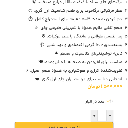
برگ‌های چای سیاه با کیفیت بالا از مزارع منتخب. 🍃
عطر مرکباتی برگاموت برای طعم کلاسیک ارل گری. 🍊
دم کردن به مدت 3-5 دقیقه برای استخراج کامل. ⏱️
طعم تلخی ملایم همراه با شیرینی طبیعی چای. ☕
پس‌طعمی طولانی و ماندگار با عطر مرکبات. 🌟
بسته‌بندی 500 گرمی اقتصادی و بهداشتی. 📦
تجربه نوشیدنی‌ای کلاسیک و معطر. 🎩
مناسب برای افزودن به صبحانه یا میان‌وعده. 🍽️
تقویت‌کننده انرژی و هوشیاری به همراه طعم اصیل. ⚡
انتخابی مناسب برای دوستداران چای ارل گری. ❤️
1,500,000
تومان
12 عدد در انبار
+
-
افزودن به سبد خرید