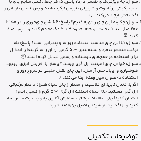
سوال:
چه ویژگی‌های طعمی دارد؟
پاسخ:
در هر جرعه، تلخی ملایم چای با
عطر مرکباتی برگاموت و شیرینی طبیعی ترکیب شده و پس‌طعمی طولانی و
لذت‌بخش ایجاد می‌کند. 🍊
سوال:
چگونه این چای را تهیه کنیم؟
پاسخ:
2 قاشق چای‌خوری را در 150 تا
200 میلی‌لیتر آب جوش ریخته، حدود 3 تا 5 دقیقه دم کنید و سپس صاف
کنید. ⏳
سوال:
آیا این چای مناسب استفاده روزانه و پذیرایی است؟
پاسخ:
بله،
ترکیب منحصر به‌فرد و بسته‌بندی 500 گرمی آن آن را به گزینه‌ای ایده‌آل
برای استفاده در جمع‌های دوستانه و رسمی تبدیل کرده است. 📦
سوال:
خواص چای امیننت ارل گری چیست؟
پاسخ:
با افزایش انرژی، بهبود
هوشیاری و ایجاد حس آرامش، این چای نقش مثبتی در شروع روز و
استفاده به عنوان میان‌وعده ایفا می‌کند. ⚡
اگر به دنبال تجربه‌ای کلاسیک و معطر از چای سیاه همراه با عطر مرکباتی
ارل گری هستید،
چای سیاه امیننت ارل گری 500 گرم
را همین امروز
امتحان کنید! برای اطلاعات بیشتر و سفارش آنلاین به وب‌سایت ما مراجعه
کنید و از لذت یک نوشیدنی اصیل بهره‌مند شوید.
توضیحات تکمیلی