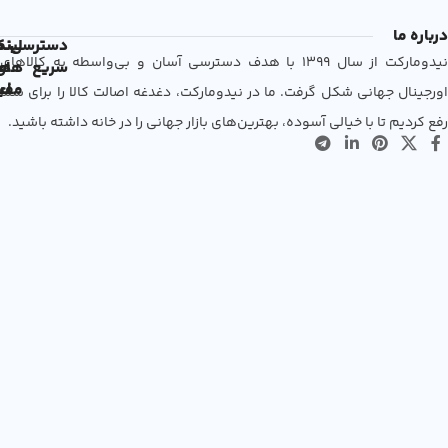
درباره ما
دسترسی
لین
نم
نیدومارکت از سال 1399 با هدف دسترسی آسان و بی‌واسطه به کالاهای
سریع
های
ها
مفی
اع
اورجینال جهانی شکل گرفت. ما در نیدومارکت، دغدغه اصالت کالا را برای شما
رفع کردیم تا با خیالی آسوده، بهترین‌های بازار جهانی را در خانه داشته باشید.