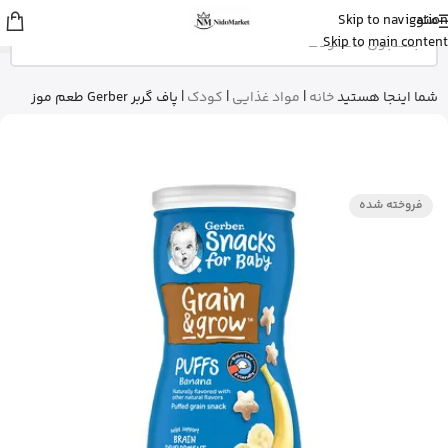
منو
Skip to navigation
زهرا
از گرگان
Skip to main content
کپسول پریورین بایر آلمان رو خرید کرد
20 دقیقه پیش
شما اینجا هستید
خانه
|
مواد غذایی
|
کودک
|
پاف گربر Gerber طعم موز
فروخته شده