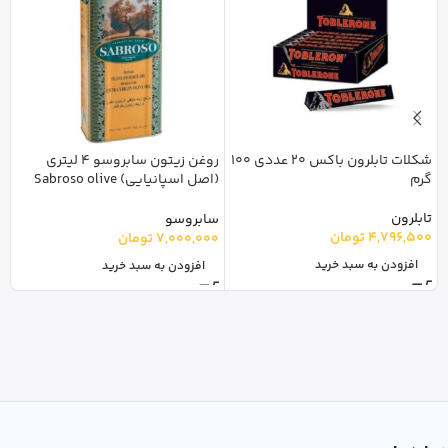
شکلات تابلرون باکس 20 عددی 100
روغن زیتون سابروسو 4 لیتری
نوش
گرم
(اصل اسپانیایی) Sabroso olive
oil
0
تابلرون
سابروسو
4,796,500
تومان
7,000,000
تومان
افزودن به سبد خرید
افزودن به سبد خرید