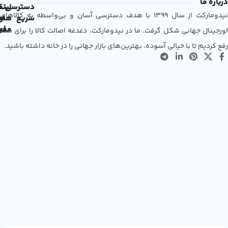
درباره ما
دسترسی
لین
نم
نیدومارکت از سال 1399 با هدف دسترسی آسان و بی‌واسطه به کالاهای
سریع
های
ها
مفی
اع
اورجینال جهانی شکل گرفت. ما در نیدومارکت، دغدغه اصالت کالا را برای شما
رفع کردیم تا با خیالی آسوده، بهترین‌های بازار جهانی را در خانه داشته باشید.